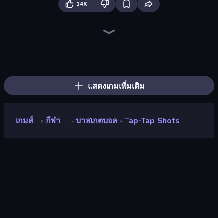
14K
Flappy Dunk
Flipper Dunk 3D
Space Waves
Puckit!
Drift Boss
Table Tennis World Tour
Break the Glass
Basketball Shot
Puzzle Balls
Golf Orbit
Archery World Tour
Mini Golf Club
Free Kick Classic (3D Free Kick)
Slice Master
Basketball Clash
Basketball Skills
Helix Jump
Basket Champs
แสดงเกมเพิ่มเติม
เกมส์
กีฬา
บาสเกตบอล
Tap-Tap Shots
»
»
»
Tap-Tap Shots
คะแนน
8.4
(
อ้างอิงจากข้อมูล 6 เดือนที่ผ่านมา
)
ปล่อยแล้ว
มิถุนายน 2562
เอ็นจิ้นเกม
HTML5