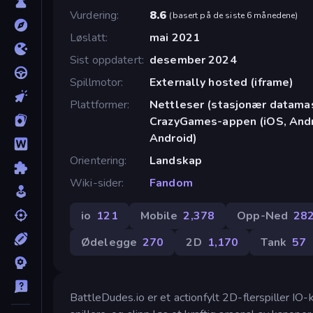
Vurdering
8.6
(
basert på de siste 6 månedene
)
Løslatt
mai 2021
Sist oppdatert
desember 2024
Spillmotor
Externally hosted (iframe)
Plattformer
Nettleser (stasjonær datamask
CrazyGames-appen (iOS, Andro
Android)
Orientering
Landskap
Wiki-sider
Fandom
io
121
Mobile
2,378
Opp-Ned
28
Ødelegge
270
2D
1,170
Tank
57
BattleDudes.io er et actionfylt 2D-flerspiller I