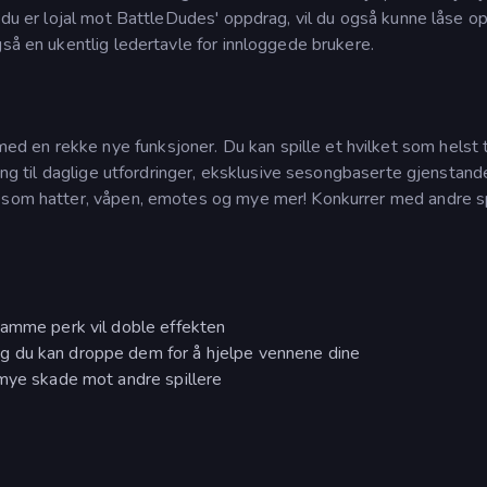
s du er lojal mot BattleDudes' oppdrag, vil du også kunne låse o
gså en ukentlig ledertavle for innloggede brukere.
en rekke nye funksjoner. Du kan spille et hvilket som helst ti
gang til daglige utfordringer, eksklusive sesongbaserte gjenstand
r som hatter, våpen, emotes og mye mer! Konkurrer med andre sp
samme perk vil doble effekten
g du kan droppe dem for å hjelpe vennene dine
 mye skade mot andre spillere