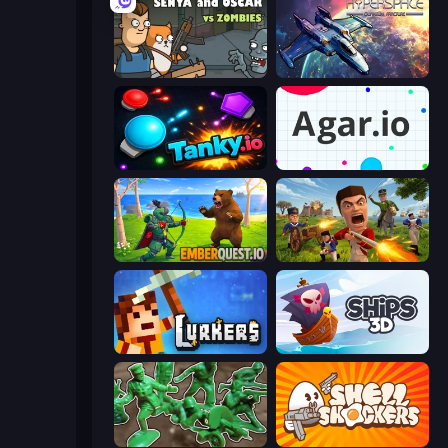
Senya and Oscar vs Zombies
Hyperspace: Quantum Fracture
Tanky.io
Agar.io
EmberQuest.io
Redcoats.io
Lurkers.io
Ships 3D
Soldiers - Capture and Control!
Shell Shockers