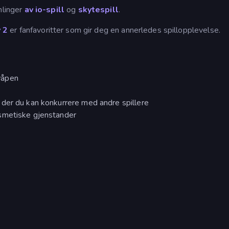
linger
av io-spill
og
skytespill
.
 2
er fanfavoritter som gir deg en annerledes spillopplevelse.
våpen
der du kan konkurrere med andre spillere
smetiske gjenstander