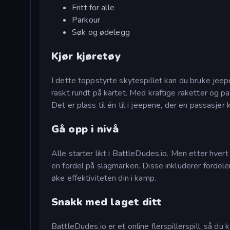
Fritt for alle
Parkour
Søk og ødelegg
Kjør kjøretøy
I dette toppstyrte skytespillet kan du bruke je
raskt rundt på kartet. Med kraftige raketter og 
Det er plass til én til i jeepene, der en passasjer
Gå opp i nivå
Alle starter likt i BattleDudes.io. Men etter hver
en fordel på slagmarken. Disse inkluderer fordele
øke effektiviteten din i kamp.
Snakk med laget ditt
BattleDudes.io er et online flerspillerspill, så 