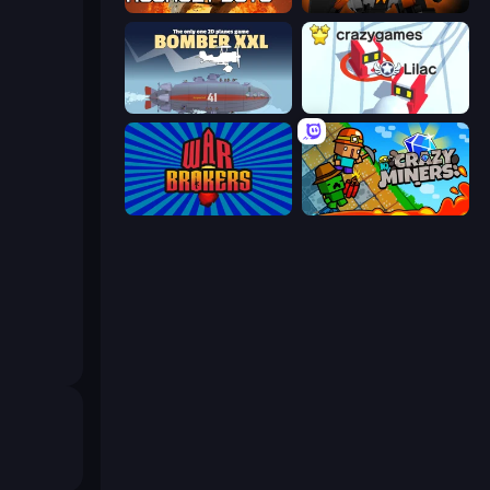
Assault Bots
Destructors Online
Bomber XXL
Snowball.io
War Brokers
Crazy Miners