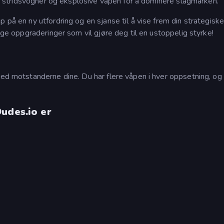
er, stridsvogner og eksplosive våpen for å dominere slagmarken.
 på en ny utfordring og en sjanse til å vise frem din strategisk
tige oppgraderinger som vil gjøre deg til en ustoppelig styrke!
ned motstanderne dine. Du har flere våpen i hver oppsetning, og
udes.io er