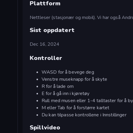
Plattform
Nettleser (stasjonær og mobil). Vi har også Andr
Sist oppdatert
Dec 16, 2024
Kontroller
WASD for å bevege deg
Venstre museknapp for å skyte
R for å lade om
E for å gå inn i kjøretøy
Rull med musen eller 1-4 talltaster for å b
M eller Tab for å forstørre kartet
Du kan tilpasse kontrollene i Innstillinger
Spillvideo