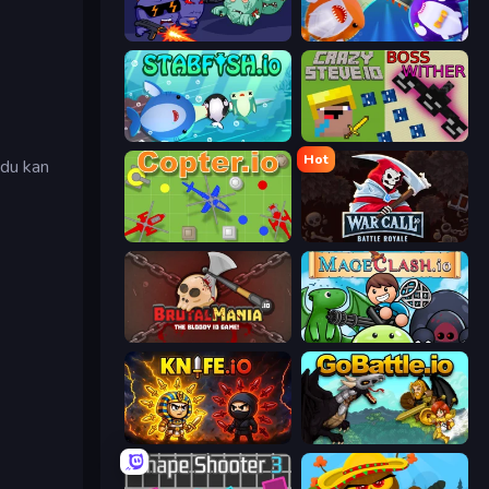
Zombie Hunters Online
Stabfish 2
e
Stabfish.io
CrazySteve.io
Hot
 du kan
Copter.io
WarCall.io
BrutalMania.io (Brutal Mania)
Mageclash.io
Knife.io
GoBattle.io