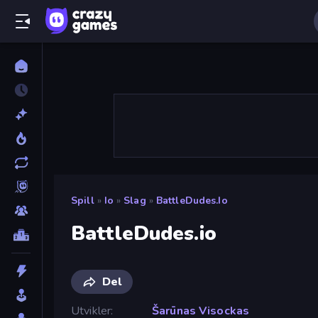
Spill
»
Io
»
Slag
»
BattleDudes.io
BattleDudes.io
Del
Utvikler
Šarūnas Visockas