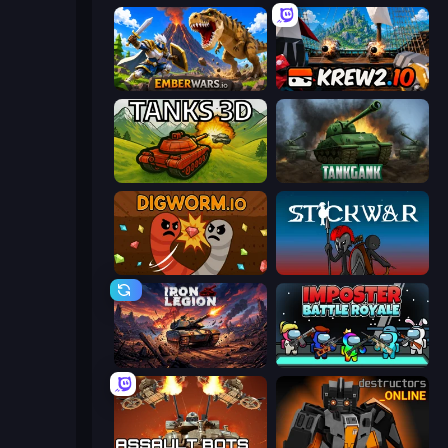
EmberWars.io
Krew.io
Tanks 3D
Tankgank
Digworm.io
Stick War
Iron Legion
Imposter Battle Royale