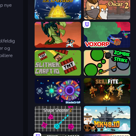
pp nye
El Dorado Lite
Senya and Oscar 2
lfeldig
Monster Impact
Voxorp
er og
illere
SlitherCraft.io
ZombieStrike
BladeOrbit.io
Skillfite.io
Shape Shooter 2
Mk48.io