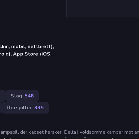
in, mobil, nettbrett),
id), App Store (iOS,
2
Slag
548
flerspiller
335
O-kampspill der kaoset hersker. Delta i voldsomme kamper mot a