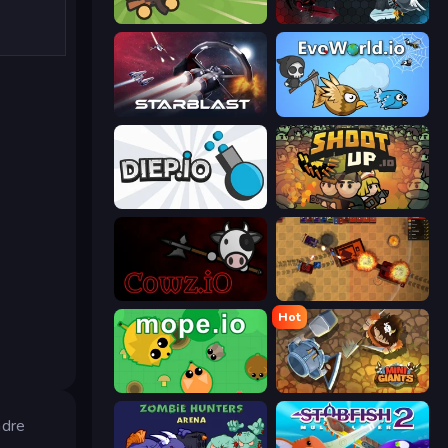
Survev.io
EvoWars.io
StarBlast
EvoWorld.io (FlyOrDie.io)
Diep.io
Shootup.io
cowz.io
Tanko.io
Hot
Mope.io
MiniGiants.io
ndre