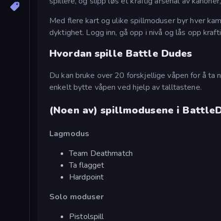
spillere, og slipp løs et kraftig arsenal av kanon
Med flere kart og ulike spillmoduser byr hver kamp
dyktighet. Logg inn, gå opp i nivå og lås opp kraf
Hvordan spille Battle Dudes
Du kan bruke over 20 forskjellige våpen for å ta 
enkelt bytte våpen ved hjelp av talltastene.
(Noen av) spillmodusene i BattleD
Lagmodus
Team Deathmatch
Ta flagget
Hardpoint
Solo moduser
Pistolspill