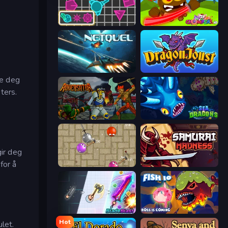
Shape Shooter 3
Chompers.io
Netquel
Dragon Joust (.io)
me deg
ters.
Adversator
SeaDragons.io
gir deg
for å
Balloons.io
Samurai Madness
BladeBlast.io
Fish IO
Hot
let.