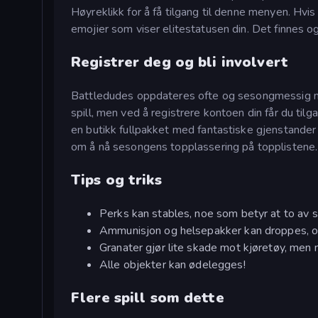
Høyreklikk for å få tilgang til denne menyen. Hvi
emojier som viser elitestatusen din. Det finnes o
Registrer deg og bli involvert
Battledudes oppdateres ofte og sesongmessig med 
spill, men ved å registrere kontoen din får du til
en butikk fullpakket med fantastiske gjenstande
om å nå sesongens topplassering på topplistene.
Tips og triks
Perks kan stables, noe som betyr at to av 
Ammunisjon og helsepakker kan droppes, o
Granater gjør lite skade mot kjøretøy, men
Alle objekter kan ødelegges!
Flere spill som dette