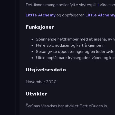
Det finnes mange actionfylte skytespill
i
våre sam
Little Alchemy
og oppfølgeren
Little Alchemy
Funksjoner
Spennende nettkamper med et arsenal av 
Flere spillmoduser og kart å kjempe i
Sesongvise oppdateringer og en ledertavle 
Ulike opplåsbare frynsegoder, våpen og ko
Utgivelsesdato
November 2020
Utvikler
Šarūnas Visockas har utviklet BattleDudes.io.