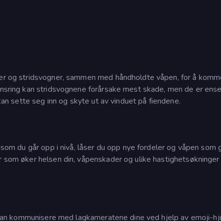
eper og stridsvogner, sammen med håndholdte våpen, for å kom
pansring kan stridsvognene forårsake mest skade, men de er ense
 kan sette seg inn og skyte ut av vinduet på fiendene.
t som du går opp i nivå, låser du opp nye fordeler og våpen som 
r som øker helsen din, våpenskader og ulike hastighetsøkninger 
du kan kommunisere med lagkameratene dine ved hjelp av emoji-hju