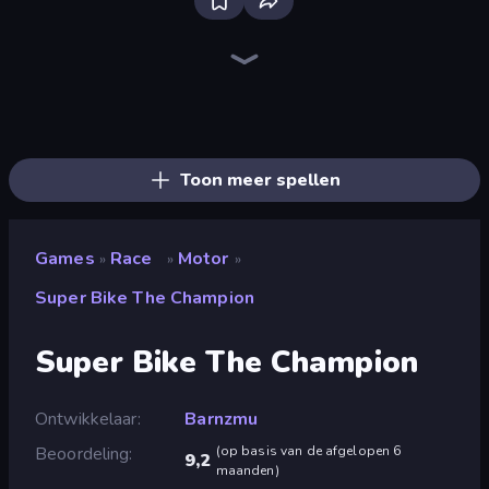
Racing Limits
Traffic Rider
Ramp Car VS Police: CHASE
Moto Racing Club
Parking Fury 3D: Side Hustle
Drive Quest
Real Car Driving
Xtreme Moto Mayhem
Racing in City
Madness Cars Destroy
Trial Mania
Moto Maniac 2
Moto Maniac 3
Wheelie Up
PolyTrack
Moto Maniac
Airborne Motocross
Moto X3M
Toon meer spellen
Games
Race
Motor
»
»
»
Super Bike The Champion
Super Bike The Champion
Ontwikkelaar
Barnzmu
Beoordeling
(
op basis van de afgelopen 6
9,2
maanden
)