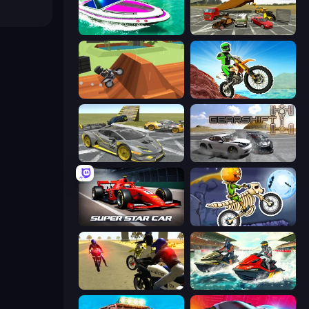
Jet Boat Racing
Evolution Factor
Blocky Trials
Dirt Bike Mad Skills
Wrong Way
Gearshift One
Super Star Car
Moto X3M 6: Spooky Land
3D Moto Simulator 2
Jetski Race