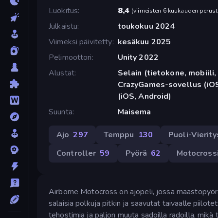
Luokitus
8,4
(
viimeisten 6 kuukauden perust
Julkaistu
toukokuu 2024
Viimeksi päivitetty
kesäkuu 2025
Pelimoottori
Unity 2022
Alustat
Selain (tietokone, mobiili, 
CrazyGames-sovellus (iOS
(iOS, Android)
Suunta
Maisema
Ajo
297
Temppu
130
Puoli-Vierity
Controller
59
Pyörä
62
Motocross
Airborne Motocross on ajopeli, jossa maastopyöräs
salaisia polkuja pitkin ja saavutat taivaalle piilot
tehostimia ja paljon muuta sadoilla radoilla, mikä