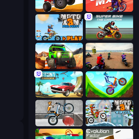
ATV Ultimate Offroad
Crazy MX
Moto X3M 5: Pool Party
Super Bike The Champion
Offroad Life 3D
Super MX - The Champion
Stunt Paradise
Hill Climb on Moto Bike
Trials Ice Ride
Moto X3M 4 Winter