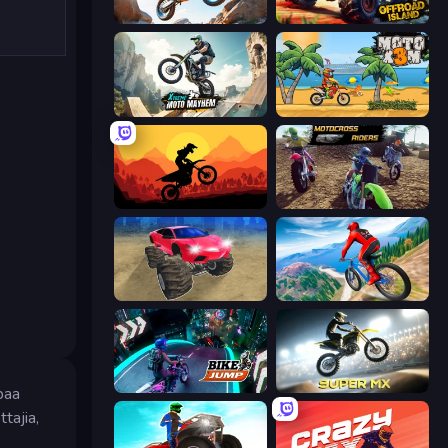
Trial Mania
Offroad Island
Xtreme Moto Mayhem
Moto X3M
Sunset Bike Racing
MotoCross Riders
Monster Cars: Ultimate Simulator
Riders Downhill Racing
Bike Jump
Super MX - Last Season
paa
tajia,