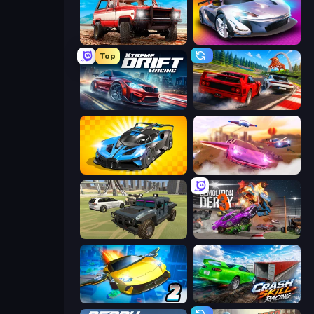
Offroad Masters Challenge
Grand Cyber City
Top
Xtreme DRIFT Racing
Racing: Online!
GT Cars Mega Ramps
Ultimate Flying Car
4x4 Offroader
Demolition Derby 3
Ultimate Flying Car 2
Crash Skill Racing