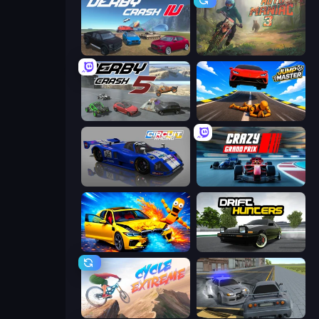
Derby Crash 4
Moto Maniac 3
Derby Crash 5
Jump Master: Car Racing
Circuit Racing
Crazy Grand Prix
BMG: Ragdoll Playground
Drift Hunters
Cycle Extreme
RCC City Racing