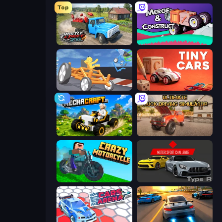
Top
Hustle & Drift in ZIL
Merge & Construct
Draw Crash Race
Tiny Cars
Mechacraft.io
Ultimate Truck Driving Simulator 2020
Crazy Motorcycle
Motor Sport Challenge Type R