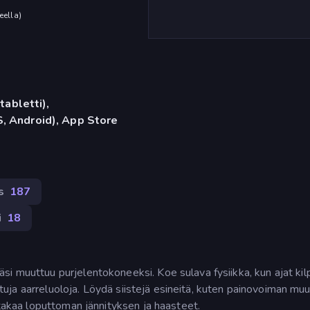
eella
)
tabletti),
, Android), App Store
s
187
i
18
i muuttuu purjelentokoneeksi. Koe sulava fysiikka, kun ajat kil
ettuja aarreluoloja. Löydä siistejä esineitä, kuten painovoiman muut
 takaa loputtoman jännityksen ja haasteet.