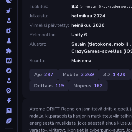
Luokitus
9,2
(
viimeisten 6 kuukauden perust
Julkaistu
helmikuu 2024
Viimeksi päivitetty
heinäkuu 2026
Pelimoottori
Unity 6
Alustat
Selain (tietokone, mobiili, 
CrazyGames-sovellus (iOS
Suunta
Maisema
Ajo
297
Mobile
2 369
3D
1 429
Driftaus
119
Nopeus
162
Xtreme DRIFT Racing on jännittävä drift-ajopeli, jo
radalla, kilparadoista kanjonin mutkitteleviin teih
energisestä musiikista, joka säestää sinua kilpail
varasto-, viritetyt, ikoniset ja cyberpunk-autot. J