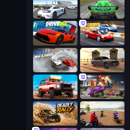
Crazy Stunt Cars Multiplayer
Speed Racing Pro 2
DriveOff
No Limits: Drag Racing
Drift No Limit
Burnout Drift 3: Seaport Max
Offroad Masters Challenge
Demolition Derby 3
Deadly Rally
Super MX - The Champion