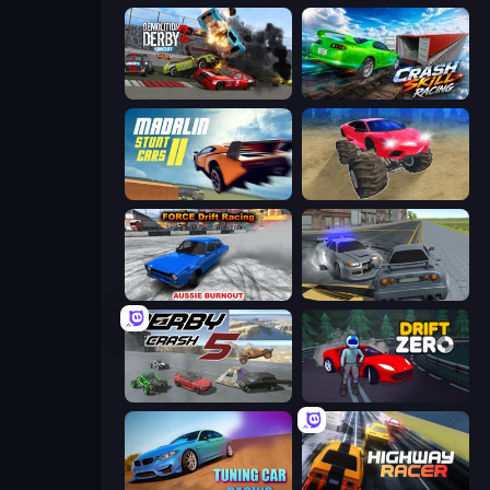
Demolition Derby 2
Crash Skill Racing
Madalin Stunt Cars 2
Monster Cars: Ultimate Simulator
Force Drift Racing: Aussie Burnout
RCC City Racing
Derby Crash 5
Drift Zero