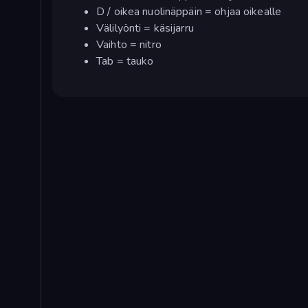
D / oikea nuolinäppäin = ohjaa oikealle
Välilyönti = käsijarru
Vaihto = nitro
Tab = tauko