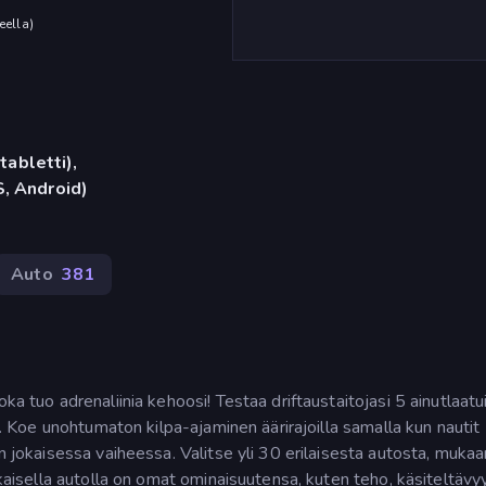
eella
)
tabletti),
, Android)
Auto
381
ka tuo adrenaliinia kehoosi! Testaa driftaustaitojasi 5 ainutlaatu
in. Koe unohtumaton kilpa-ajaminen äärirajoilla samalla kun nautit
un jokaisessa vaiheessa. Valitse yli 30 erilaisesta autosta, mukaa
okaisella autolla on omat ominaisuutensa, kuten teho, käsiteltävy