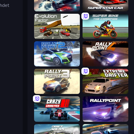
ähdet
Xtreme City Drifting
Super Star Car
Evolution Factor
Super Bike The Champion
Rally Point 2
Rally Point 4
Rally Point 3
Extreme Drifter
Crazy Grand Prix
Rally Point