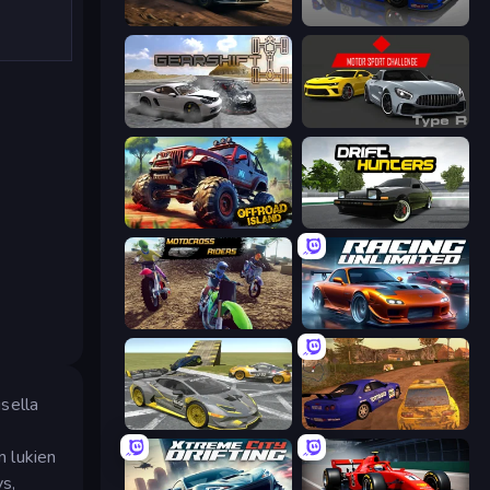
Rally Racer Dirt
Circuit Racing
Gearshift One
Motor Sport Challenge Type R
Offroad Island
Drift Hunters
MotoCross Riders
Racing Unlimited
isella
Wrong Way
Dirt Rally Driver HD
n lukien
ys,