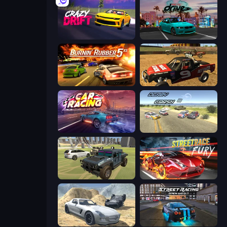
Crazy Drift
RealDrive
Burnin' Rubber 5 XS
Offroad Dirt Racing 3D
Car Games: Car Racing Game
Derby Crash 3
4x4 Offroader
Street Race Fury
Derby Crash 2
Street Racing: Open World