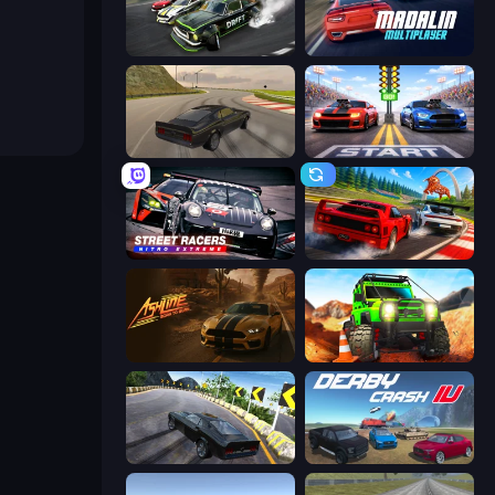
Drift Arena
Madalin Cars Multiplayer
Burnout Drift
Street Racer 2
Street Racers Nitro Extreme
Racing: Online!
Ashline Racing: Born To Burn
Offroad Life 3D
Burnout Drift 2: Hilltop
Derby Crash 4