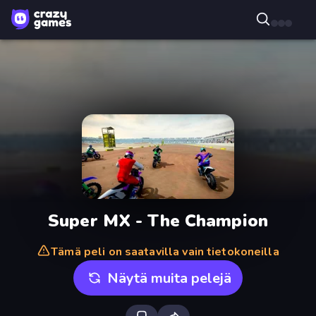
Super MX - The Champion
Tämä peli on saatavilla vain tietokoneilla
Näytä muita pelejä