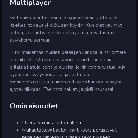
Multiplayer
Voit vaihtaa autosi väriä ja ajoasetuksia, jotta saat
itsellesi todella yksilöllisen kyydin! Kun olet valinnut
autosi, voit liittyä verkkopeliin ja astua valtavaan
aavikkomaisemaan!
Tutki maisemaa muiden pelaajien kanssa ja harjoittele
ajotaitojasi. Maailma on avoin, ja siellä on monia
erilaisia katuja, teitä ja alueita, joihin voit tutustua. Aja
sydämesi kyllyydestä tai järjestä jopa
moninpelikilpailuja muiden pelaajien kanssa ja näytä
ajotekniikkaasi! Tee mitä haluat, ja pidä hauskaa!
Ominaisuudet
Useita valmiita automalleja
Mukautettavat auton värit, jotka perustuvat
punaisen, vihreän ja sinisen sekoitukseen