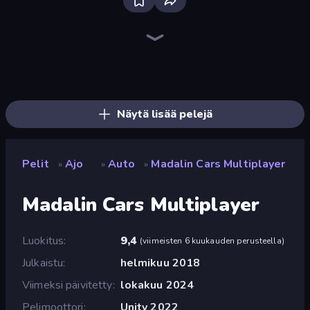
Real Car Driving
Racing Limits
Deadly Descent
PolyTrack
Drive Quest
Obby: Car Crash Sandbox
Madness Cars Destroy
Hustle & Drift in ZIL
Case Simulator: Cars
Taxi Driver: Master
Syder Hyper Drive
Traffic Rider
MR RACER Stunt Mania
Desert Rally
Tiny Cars
Racing: Online!
Decorate My BMW M5
Time to Park
Näytä lisää pelejä
Pelit
Ajo
Auto
Madalin Cars Multiplayer
»
»
»
Madalin Cars Multiplayer
Luokitus
9,4
(
viimeisten 6 kuukauden perusteella
)
Julkaistu
helmikuu 2018
Viimeksi päivitetty
lokakuu 2024
Pelimoottori
Unity 2022