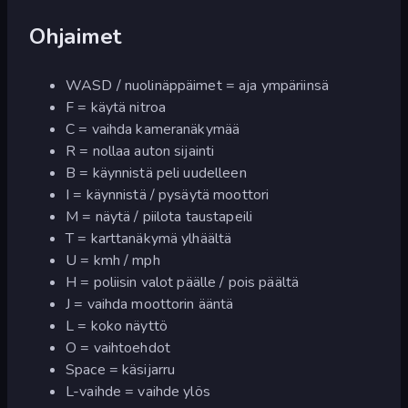
Ohjaimet
WASD / nuolinäppäimet = aja ympäriinsä
F = käytä nitroa
C = vaihda kameranäkymää
R = nollaa auton sijainti
B = käynnistä peli uudelleen
I = käynnistä / pysäytä moottori
M = näytä / piilota taustapeili
T = karttanäkymä ylhäältä
U = kmh / mph
H = poliisin valot päälle / pois päältä
J = vaihda moottorin ääntä
L = koko näyttö
O = vaihtoehdot
Space = käsijarru
L-vaihde = vaihde ylös