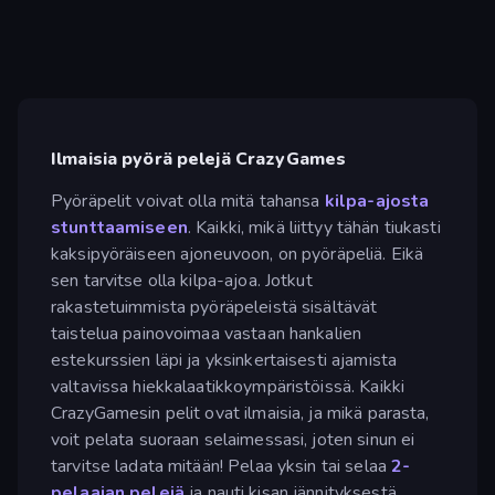
Ilmaisia pyörä pelejä CrazyGames
Pyöräpelit voivat olla mitä tahansa
kilpa-ajosta
stunttaamiseen
. Kaikki, mikä liittyy tähän tiukasti
kaksipyöräiseen ajoneuvoon, on pyöräpeliä. Eikä
sen tarvitse olla kilpa-ajoa. Jotkut
rakastetuimmista pyöräpeleistä sisältävät
taistelua painovoimaa vastaan hankalien
estekurssien läpi ja yksinkertaisesti ajamista
valtavissa hiekkalaatikkoympäristöissä. Kaikki
CrazyGamesin pelit ovat ilmaisia, ja mikä parasta,
voit pelata suoraan selaimessasi, joten sinun ei
tarvitse ladata mitään! Pelaa yksin tai selaa
2-
pelaajan pelejä
ja nauti kisan jännityksestä.