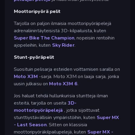
Moottoripyörä pelit
Tarjolla on paljon ilmaisia moottoripyöräpelejä
adrenaliinintäyteisistä 3D-kilpailuista, kuten
Super Bike The Champion
, nopeisiin rentoihin
ajopeleihin, kuten
Sky Rider
.
Stunt-pyöräpelit
Suosituin pelisarja esteiden voittamisen saralla on
Moto X3M
-sarja. Moto X3M on laaja sarja, jonka
uusin julkaisu on
Moto X3M 6
.
Jos haluat tehdä hullunkurisia stuntteja ilman
esteitä, tarjolla on useita
3D-
moottoripyöräpelejä
, jotka sijoittuvat
stunttiystävällisiin ympäristöihin, kuten
Super MX
- Last Season
. Sitten on klassisia
moottoripyöräkilpailupelejä, kuten
Super MX -