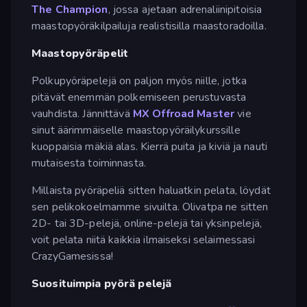
The Champion
, jossa ajetaan adrenaliinipitoisia
maastopyöräkilpailuja realistisilla maastoradoilla.
Maastopyöräpelit
Polkupyöräpelejä on paljon myös niille, jotka
pitävät enemmän polkemiseen perustuvasta
vauhdista. Jännittävä
MX Offroad Master
vie
sinut äärimmäiselle maastopyöräilykurssille
kuoppaisia mäkiä alas. Kierrä puita ja kiviä ja nauti
mutaisesta toiminnasta.
Millaista pyöräpeliä sitten haluatkin pelata, löydät
sen pelikokoelmamme sivuilta. Olivatpa ne sitten
2D- tai 3D-pelejä, online-pelejä tai yksinpelejä,
voit pelata niitä kaikkia ilmaiseksi selaimessasi
CrazyGamesissa!
Suosituimpia pyörä pelejä