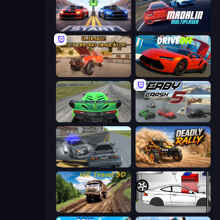
Street Racer 2
Madalin Cars Multiplayer
Ultimate Truck Driving Simulator 2020
DriveOff
Speed Racing Pro 2
Derby Crash 5
RCC City Racing
Deadly Rally
Hill Travel 3D
Drag Racer V2