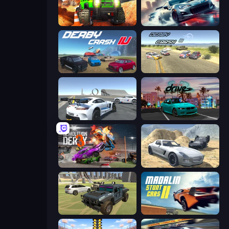
Offroad Life 3D
Xtreme City Drifting
Derby Crash 4
Derby Crash 3
Crazy Stunt Cars Multiplayer
RealDrive
Demolition Derby 3
Derby Crash 2
4x4 Offroader
Madalin Stunt Cars 2