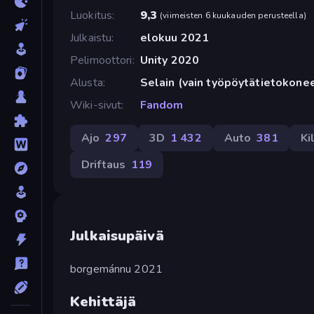
Luokitus
9,3
(
viimeisten 6 kuukauden perusteella
)
Julkaistu
elokuu 2021
Pelimoottori
Unity 2020
Alusta
Selain (vain työpöytätietokone
Wiki-sivut
Fandom
Ajo
297
3D
1 432
Auto
381
Ki
Driftaus
119
Julkaisupäivä
borgemánnu 2021
Kehittäjä