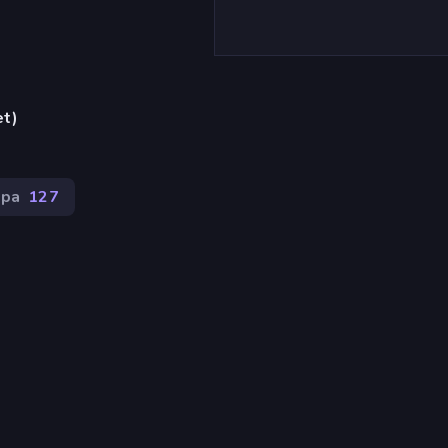
et)
lpa
127