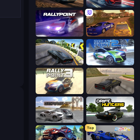
Rally Racer Dirt
Xtreme DRIFT Racing
Rally Point
Dirt Rally Driver HD
Burnout Drift 2: Hilltop
Rally Point 2
Rally Point 3
Burnout Drift
Gearshift One
Drift Hunters
Top