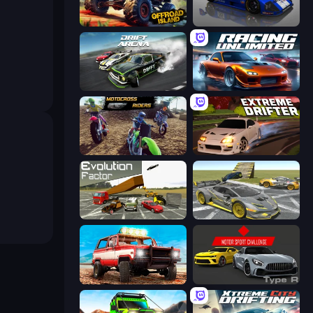
Offroad Island
Circuit Racing
Drift Arena
Racing Unlimited
MotoCross Riders
Extreme Drifter
Evolution Factor
Wrong Way
Offroad Masters Challenge
Motor Sport Challenge Type R