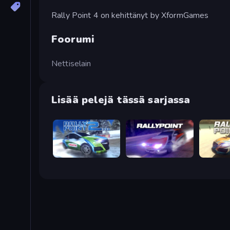
Rally Point 4 on kehittänyt by XformGames
Foorumi
Nettiselain
Lisää pelejä tässä sarjassa
Rally Point 2
Rally Point
Rally Poi