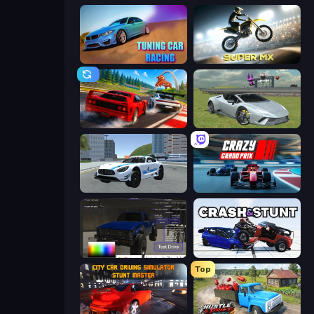
Tuning Car Racing
Super MX - Last Season
Racing: Online!
Sports Cars Driver
Crazy Stunt Cars 2
Crazy Grand Prix
Car Inspector: Truck
Crash & Stunt
Top