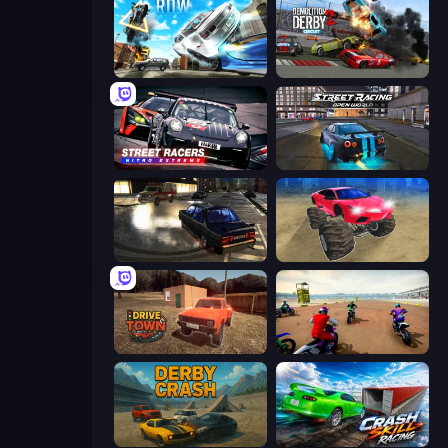
Real Drift World
Demolition Derby 2
Street Racers Nitro Extreme
Street Racing: Open World
City Classic Car Driving: 131
Monster Cars: Ultimate Simulator
DriveTown
Super MX - The Champion
Derby Crash
Crash Skill Racing