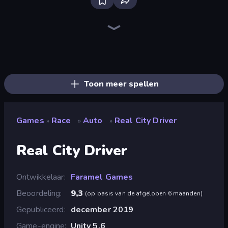
Bloxd.io
Ragdoll Archers
EvoWars.io
Veck.io
Piece of Cake: Merge and Bake
Racing Limits
Traffic Rider
Mahjongg Solitaire
Screw Out: Bolts and Nuts
Words of Wonders
Piles of Mahjong
Designville: Merge & Design
Miniblox
Stickman Clash
Space Waves
SkillWarz
Fortzone Battle Royale
Arrow Escape
Toon meer spellen
Games
Race
Auto
Real City Driver
»
»
»
Real City Driver
Ontwikkelaar
Faramel Games
Beoordeling
9,3
(
op basis van de afgelopen 6 maanden
)
Gepubliceerd
december 2019
Game-engine
Unity 5.6