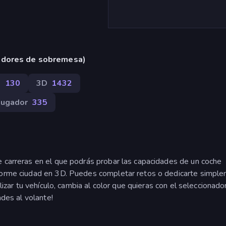
adores de sobremesa)
s
130
3D
1432
jugador
335
e carreras en el que podrás probar las capacidades de un coche
enorme ciudad en 3D. Puedes completar retos o dedicarte simpl
alizar tu vehículo, cambia al color que quieras con el seleccionado
ades al volante!