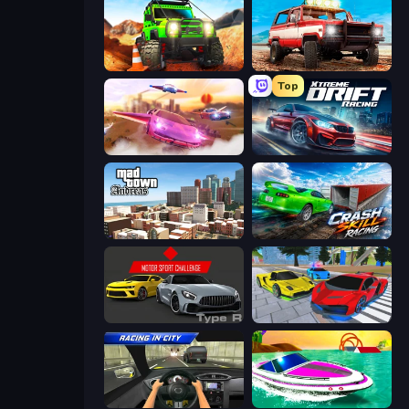
Offroad Life 3D
Offroad Masters Challenge
Top
Ultimate Flying Car
Xtreme DRIFT Racing
Mad Town Andreas: Mafia Storie
Crash Skill Racing
Motor Sport Challenge Type R
Real Cars Extreme Racing
Racing in City
Jet Boat Racing