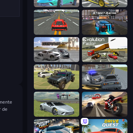
Real City Driver
Wrong Way
Modern Car Racing 2
Street Racing: Open World
Gearshift One
Evolution Factor
4x4 Offroader
RCC City Racing
emente
r de
Sports Cars Driver
Traffic Rider