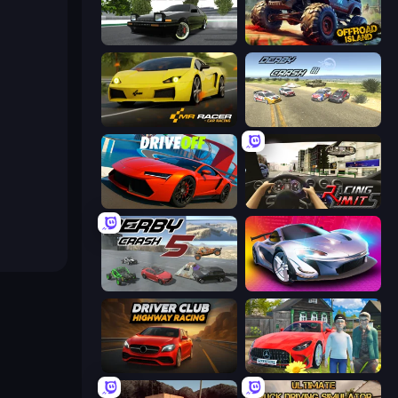
Drift Hunters
Offroad Island
Mr. Racer - Car Racing
Derby Crash 3
DriveOff
Racing Limits
Derby Crash 5
Grand Cyber City
Driver Club: Highway Racing
Speedboy: History with Grandfather