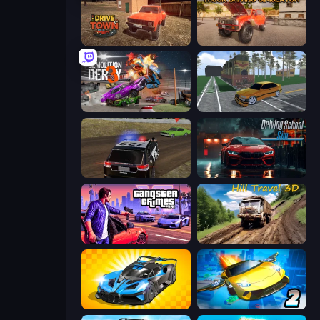
DriveTown
Ultimate Truck Driving Simulator 2020
Demolition Derby 3
Obby: Car Crash Sandbox
POLICE Chase Simulator
Driving School Simulator
Gangster Crimes Online 6: Mafia City
Hill Travel 3D
GT Cars Mega Ramps
Ultimate Flying Car 2