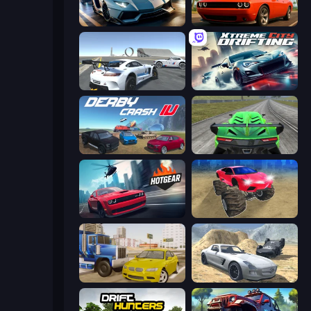
Parking Fury 3D: Side Hustle
Drive Quest
Crazy Stunt Cars Multiplayer
Xtreme City Drifting
Derby Crash 4
Speed Racing Pro 2
Hotgear
Monster Cars: Ultimate Simulator
Crazy Car Stunts
Derby Crash 2