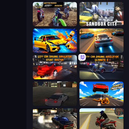
MotoCross Riders
Sandbox City
BMG: Ragdoll Playground
Asphalt Rush
City Car Driving Simulator: Stunt
City Car Driving Simulator: Ultimate 2
City Car Driving Simulator
Jump Master: Car Racing