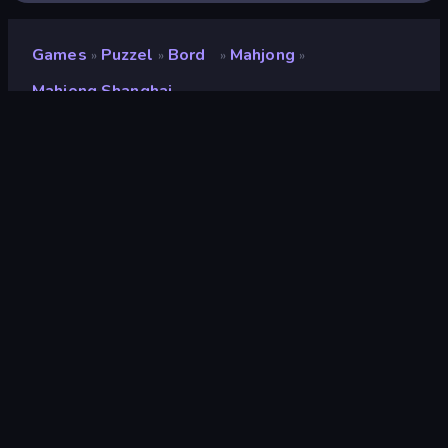
Games
Puzzel
Bord
Mahjong
»
»
»
»
Mahjong Shanghai
Mahjong Shanghai
Beoordeling
7,8
(
op basis van de afgelopen 6 maanden
)
Gepubliceerd
maart 2020
Game-engine
Ruffle
Platformen
Browser (desktop, mobiel, tablet),
CrazyGames-app (Android)
Puzzel
566
Mahjong
33
Muis
1.557
Casual
806
Flash
71