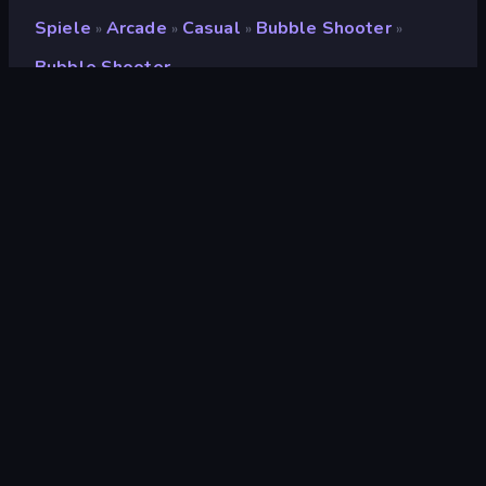
Spiele
Arcade
Casual
Bubble Shooter
»
»
»
»
Bubble Shooter
Bubble Shooter
Bewertung
8,2
(
basierend auf den letzten 6 Monaten
)
Veröffentlicht
September 2018
Spiel-Engine
Externally hosted (iframe)
Plattformen
Browser (Desktop, Mobilgerät,
Tablet), CrazyGames App (iOS,
Android)
Orientierung
Querformat
Wiki-Seiten
Wikipedia
Arcade
523
Klassisch
74
Farbe
174