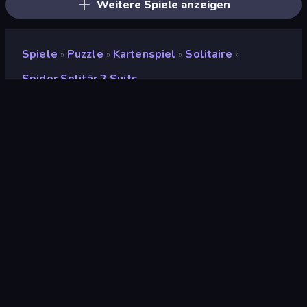
Weitere Spiele anzeigen
Spiele
Puzzle
Kartenspiel
Solitaire
»
»
»
»
Spider Solitär 2 Suits
Spider Solitär 2 Suits
Bewertung
6,8
(
basierend auf den letzten 6 Monaten
)
Veröffentlicht
Januar 2020
Spiel-Engine
Externally hosted (iframe)
Plattformen
Browser (Desktop, Mobilgerät,
Tablet), CrazyGames App (iOS,
Android)
Orientierung
Querformat
Wiki-Seiten
Wikipedia
-
Fandom