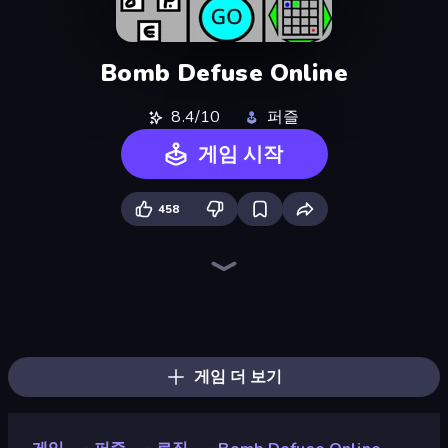
Bomb Defuse Online
8.4/10
퍼즐
게임 시작
458
Getting Over It
Toonle
Sprunki
Geometry Game
Crazy Sheep
Piece of Cake: Merge and Bake
Stacky Bird
Blob Opera
Glitch
Piles of Mahjong
Go Escape
Cut the Rope
Electron Dash
Wave Dash: Geometry Arrow
Classic Labyrinth 3D
Hyper Cube Challenge
Hyper Wave Challenge
Fast Ball Jump
게임 더 보기