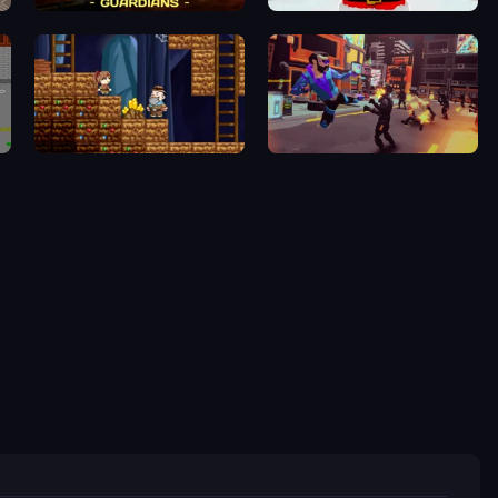
Powerline Guardians
Idle Planet: Gym Tycoon
Miners' Adventure
Cyber Rage: Retribution