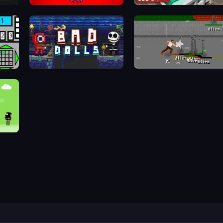
Splatmans
Hospital Hustle
Bad Dolls
Royal City Clashers 3