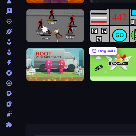
Duo
Arsenal Online
Royal City Clashers 2
Bomb Defuse Online
Originals
Root Vegetables & Co
Epic Battles