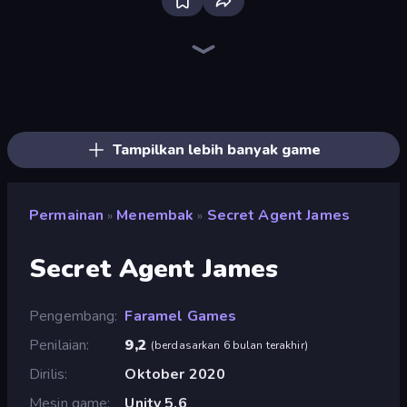
Bloxd.io
Ragdoll Archers
EvoWars.io
Veck.io
Piece of Cake: Merge and Bake
Racing Limits
Traffic Rider
Mahjongg Solitaire
Screw Out: Bolts and Nuts
Words of Wonders
Piles of Mahjong
Designville: Merge & Design
Miniblox
Space Waves
Stickman Clash
SkillWarz
Fortzone Battle Royale
Arrow Escape
Tampilkan lebih banyak game
Permainan
Menembak
Secret Agent James
»
»
Secret Agent James
Pengembang
Faramel Games
Penilaian
9,2
(
berdasarkan 6 bulan terakhir
)
Dirilis
Oktober 2020
Mesin game
Unity 5.6