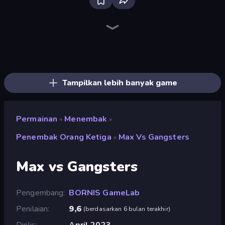
SkillWarz
Redcoats.io
Fragen
Tanks 3D
The Battleground
Ships Battlefield 3D
Dogfight
CS: Chaos Squad
Funny Shooter 2
Funny Shooter - Destroy All
Command Strike FPS
ZombieStrike
Wild Hunter 3D
Attack of Duty
Time Shooter 3: SWAT
Zombie Hunters Online
Kirka.io
Mine Shooter 2: Noob vs Mobs
Tampilkan lebih banyak game
Permainan
Menembak
»
»
Penembak Orang Ketiga
Max Vs Gangsters
»
Max vs Gangsters
Pengembang
BORNIS GameLab
Penilaian
9,6
(
berdasarkan 6 bulan terakhir
)
Dirilis
April 2023