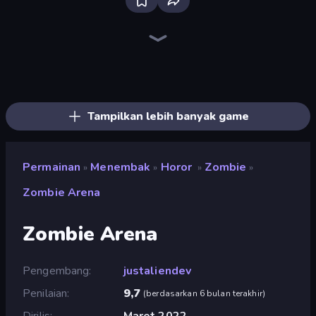
Bloxd.io
Ragdoll Archers
EvoWars.io
Veck.io
Piece of Cake: Merge and Bake
Racing Limits
Traffic Rider
Mahjongg Solitaire
Screw Out: Bolts and Nuts
Words of Wonders
Piles of Mahjong
Designville: Merge & Design
Miniblox
Space Waves
Stickman Clash
SkillWarz
Fortzone Battle Royale
Arrow Escape
Tampilkan lebih banyak game
Permainan
Menembak
Horor
Zombie
»
»
»
»
Zombie Arena
Zombie Arena
Pengembang
justaliendev
Penilaian
9,7
(
berdasarkan 6 bulan terakhir
)
Dirilis
Maret 2022