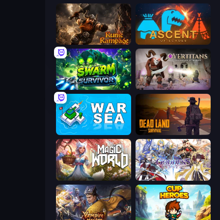
Runic Rampage
Ascent of Echoes
Swarm Survivor
Overtitans: Destroyers of Worlds
War Sea
Dead Land: Survival
Magic World
Goddess Connect