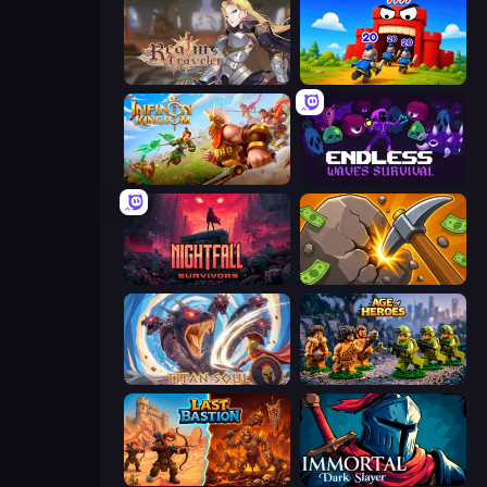
Realm Traveler
TimeWarriors
Infinity Kingdom
Endless Waves Survival
Nightfall Survivors
Mine Clicker
Titan Soul: Action RPG
Age of Heroes
Last Bastion
Immortal: Dark Slayer