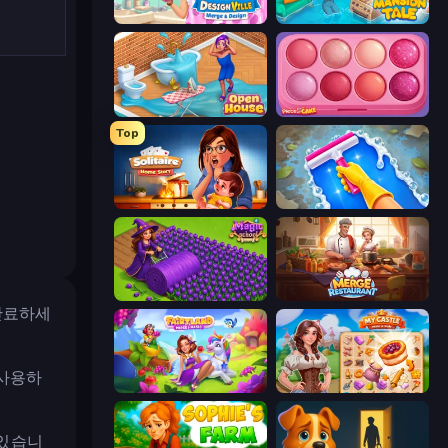
Designville: Merge & Design
Mansion Tale: Merge Secrets
Open House
Piece of Cake: Merge and Bake
Top
Solitaire Home Story
Hotel Rush: Merge Story
Magic School
Merge Restaurant
완료하세
 사용하
Fairyland Merge & Magic
My Castle: Merge & Story
 있습니