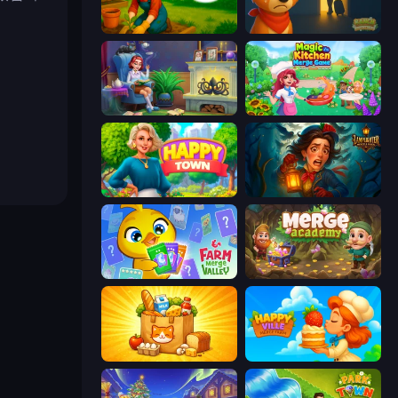
Sophie's Farm
Ranch Adventures
Halloween Merge
Magic Kitchen: Merge Game
Happy Town
Lamplighter: Merge & Magic
Farm Merge Valley
Merge Academy
Farm Merge Market
HappyVille Merge Farm