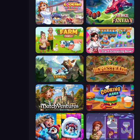
Cooking Festival
Merge Fantasy
Farm Family
Ice Cream Fever: Cooking Game
Yukon: Family Adventure
Homesteads: Dream Farm
MatchVentures
Cooking Mania
Captain Blast
Home Pin 2