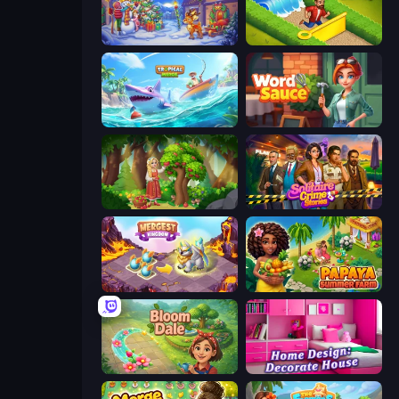
Snow Farm Happy New Year
Park Town
Tropical Merge
Word Sauce
Northern Merge
Solitaire Crime Stories
Mergest Kingdom
Papaya Summer Farm
Bloom Dale
Home Design: Decorate House