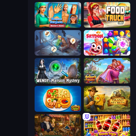
Hospital Surgeon: Doctor's Game
Food Truck Chef™: A Fun Cooking Game
Merge Haven
Skydom
Wendy: Mansion Mystery
Knights & Brides
Culinary Atlas
Hidden Objects: Island Secrets