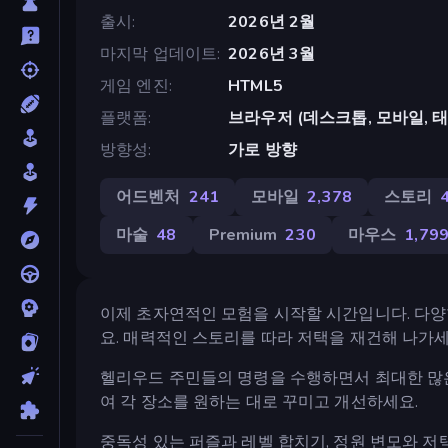
출시
2026년 2월
마지막 업데이트
2026년 3월
게임 엔진
HTML5
플랫폼
브라우저 (데스크톱, 모바일, 
방향성
가로 방향
어드벤처
241
모바일
2,378
스토리
마술
48
Premium
230
마우스
1,79
이제 초자연적인 모험을 시작할 시간입니다. 다
요. 매력적인 스토리를 따라 저택을 재건해 나가세
헬리우드 주민들의 명령을 수행하면서 최대한 많은
여 각 장소를 원하는 대로 꾸미고 개선하세요.
중독성 있는 퍼즐과 레벨 합치기, 정원 변모와 저