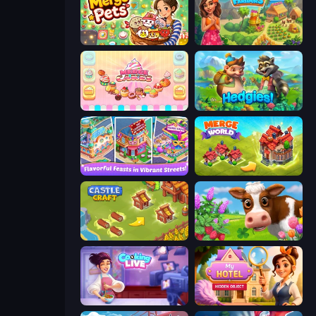
Merge Pets
The Farmers
Merge Cakes
Hedgies
Mom's Diary 2
Merge World
Castle Craft
Country Life Meadows
Cooking Live
Hidden Object: My Hotel