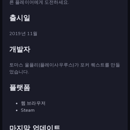
른 플레이어에게 도전하세요.
출시일
2019년 11월
개발자
토마스 울플리(플레이사우루스)가 포커 퀘스트를 만들
었습니다.
플랫폼
웹 브라우저
Steam
마지막 업데이트