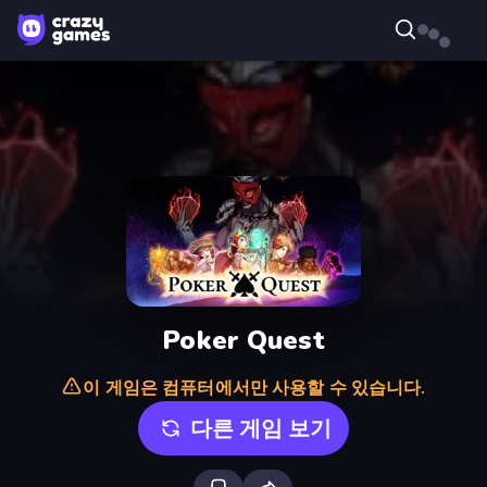
Poker Quest
이 게임은 컴퓨터에서만 사용할 수 있습니다.
다른 게임 보기