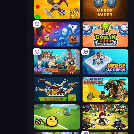
Craft Drill
Merge Miner
Elemental Merge
Goblin Punk Tower Defense
Bobr Turbo: Craft Cars
Merge Archers
TankCraft 2
Knight Hero 2 Revenge Idle RPG
Monster Mixer Idle
Knight Survival