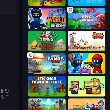
TimeWarriors
War Sea
World Z Defense - Zombie Defense
Epic Army Clash
Age of Tanks Warriors: TD War
Tower vs Goblins
Merge Master Tanks: Tank Wars
Evo Gears
를 만
Stickman Tower Defense Idle 3D
Zombie Horde: Build & Survive
 업그