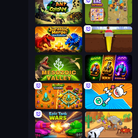
Ant Colony: New War
Bag Defense
Jurassic Merge: Dino Evolution
Pen Dig
Cell to Singularity: Mesozoic Valley
Merge Survival
BloomGuard
Merge Knights!
Tanks Merge
Idle Gun Survivor