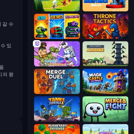
Age Of Arms
Human Resistance
 갈 수
Pumpkin Defense: Merge Cannon
Throne Tactics
 수 있
Human Leap: Evolution
Iron Towers Alliance
거움
지의 왕
MergeDuel.io
Mage Castle Idle Defense
Tanks Arena io: Craft & Combat
Merge & Fight