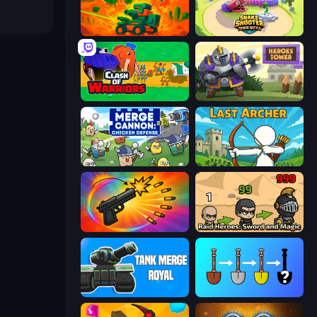
Planetary Defense
Snake Shooter: Tower Battle
Clash of Warriors
Heroes Tower
Merge Cannon: Chicken Defense
Last Archer
Chair Force Buzz
Raid Heroes: Sword and Magic
Tank Merge Royal
Merge Tools - Merge and Dig