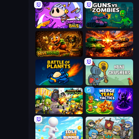
Dungeons and Bags
Guns vs Zombies
Hivebound
War Machine Clash
Battle of the Planets
Mini Crushers
Zombies 4 Weapon Merge
Merge Team Tactics