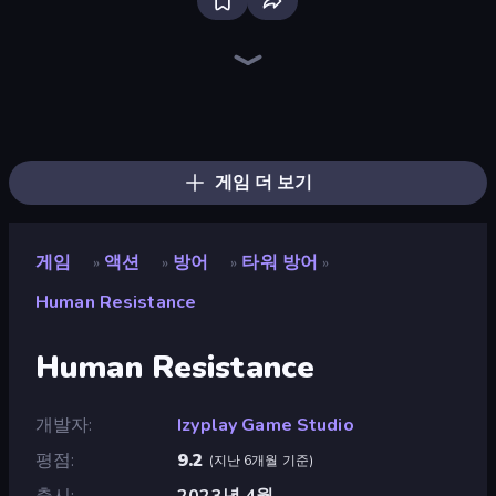
Throw a Lucky Block
Mr. Dude: Online Multiverse Challenge
Merge & Fight
Brainrot Arena Online
No Pain No Gain - Ragdoll Sandbox
War Sea
Lost Dungeon
Ultimate Evolution
Chaos Arena
Zombie Road
Stellar Swarm
Bed Wars
Fortzone Battle Royale
Stickman Clash
Boom!
Boom Slingers ReBoom
Who Dies Last?
Dye Hard
게임 더 보기
게임
액션
방어
타워 방어
»
»
»
»
Human Resistance
Human Resistance
개발자
Izyplay Game Studio
평점
9.2
(
지난 6개월 기준
)
출시
2023년 4월