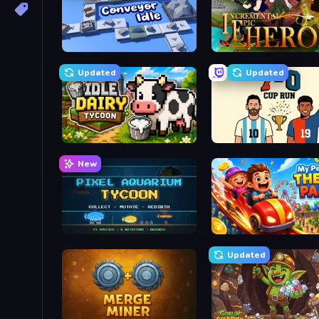
Conveyor Idle
Incremental Epic Hero 2
Updated
Updated
Idle Dairy Tycoon
7a0 - World Cup Simulat
New
Pixel Aquarium Tycoon
My Perfect Theme Park
Updated