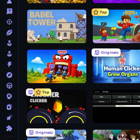
Idle Billionaire Tycoon
Farm Ring Idle
Top
Babel Tower
Obby: +1 Click Wall Brea
Originals
TimeWarriors
Human Clicker: Grow Or
Top
Crusher Clicker
Evolve
Originals