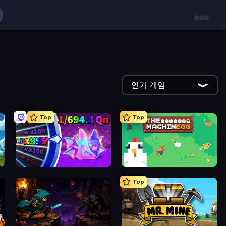
인기 게임
Top
Top
Meeland.io
The MachinEGG
Top