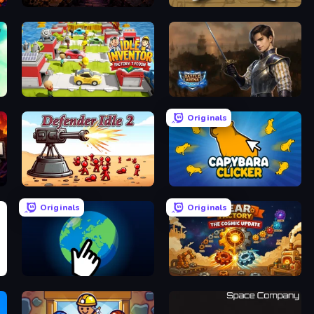
Dungeon Descent
Mr. Mine
Idle Inventor
Battle Arena
Originals
Defender Idle 2
Capybara Clicker
Originals
Originals
Planet Clicker 2
Gear Factory