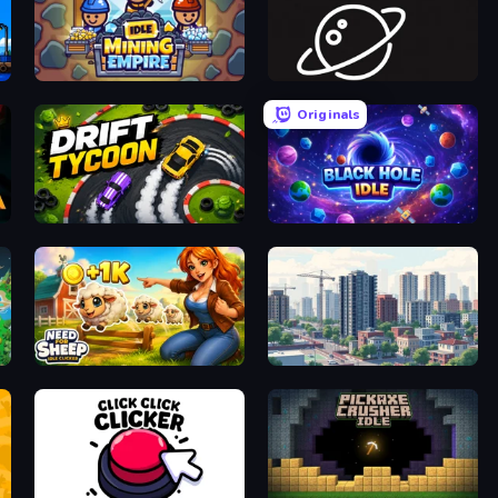
Idle Mining Empire
Space Company
Originals
G
Drift Tycoon
Black Hole Idle
Need for Sheep: Idle Clicker
SuperCity 3D