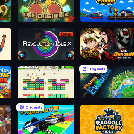
OreCrusher 2
Harbor Tycoon
or
Revolution Idle X
AFK Dungeon: Idle Action RP
Originals
Idle Breakout
Planet Evolution: Idle Clicker
Originals