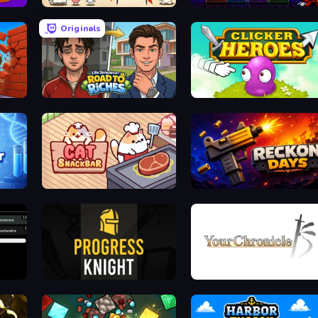
Gun Hero: Cat Survival
Idle Retro Arcade
Originals
ker
Life Simulator: Road to Riches
Clicker Heroes
gans
Cat Snack Bar
Reckon Days
Progress Knight
Your Chronicle