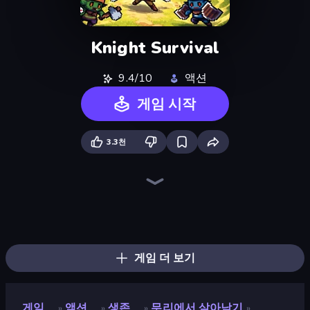
Knight Survival
9.4/10
액션
게임 시작
3.3천
Pumpkin Defense: Merge Cannon
BloomGuard
Chaos Arena
Lost Dungeon
Merge Tools - Merge and Dig
War Sea
Dungeons and Bags
Merge Survival
Stellar Swarm
Furry Road
Evo Gears
City Takeover
Chair Force Buzz
Blast Miner
Mage Castle Idle Defense
Merge & Fight
TimeWarriors
Legend of Hero
게임 더 보기
게임
액션
생존
무리에서 살아남기
»
»
»
»