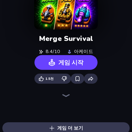
Merge Survival
8.4/10
아케이드
게임 시작
1.5천
Pumpkin Defense: Merge Cannon
BloomGuard
Chaos Arena
Furry Road
Merge Team Tactics
Merge Tools - Merge and Dig
Knight Survival
War Sea
Evo Gears
Blast Miner
Sandbox: Particle World
TimeWarriors
Machine Eater
Merge & Fight
Mage Castle Idle Defense
Dungeons and Bags
Color Zone
Stellar Swarm
게임 더 보기