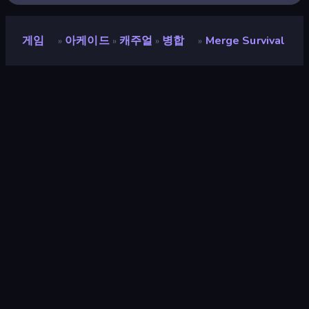
게임
아케이드
캐주얼
병합
Merge Survival
»
»
»
»
Merge Survival
개발자
Softbyte
평점
8.4
(
지난 6개월 기준
)
출시
2026년 6월
게임 엔진
GDevelop
플랫폼
브라우저 (데스크톱, 모바일, 태블릿),
CrazyGames 앱 (iOS, Android)
방향성
세로 방향
아케이드
527
모바일
2,357
방어
143