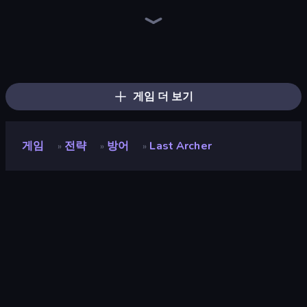
Tower Swap
Ant Kingdom Rush
TimeWarriors
War the Knights
War Sea
City Takeover
Redcoats.io
Bed Wars
Battle Arena
Battle Brigade
Tower Battle
Age of Heroes
Craft and Battle
AOD - Art Of Defense
WarLink: Crown & Clash
Idle Zombie Wave: Survivors
Last Bastion
Age Of Arms
게임 더 보기
게임
전략
방어
Last Archer
»
»
»
Last Archer
평점
8.8
(
지난 6개월 기준
)
출시
2025년 8월
게임 엔진
Unity 2022
플랫폼
브라우저 (데스크톱, 모바일, 태블릿),
CrazyGames 앱 (iOS, Android)