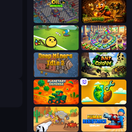
Oil Mining 3D: Petrol Factory
Hivebound
Monster Mixer Idle
Money Factory: Tycoon Idle Game
Deep Miners Idle 2
Ant Colony: New War
Planetary Defense
Land Explorers: Merge & Build
Idle Gun Survivor
Human Resistance