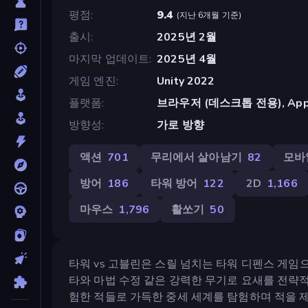
평점
9.4
(
지난 6개월 기준
)
출시
2025년 2월
마지막 업데이트
2025년 4월
게임 엔진
Unity 2022
플랫폼
브라우저 (데스크톱 전용), App St
방향성
가로 방향
액션
701
무리에서 살아남기
82
모바
방어
186
타워 방어
122
2D
1,166
마우스
1,796
활쏘기
50
타워 vs 고블린은 스릴 넘치는 타워 디펜스 게
타와 마법 수정 같은 강력한 무기로 요새를 전략적
험한 적들로 가득한 중세 세계를 탐험하며 적을 