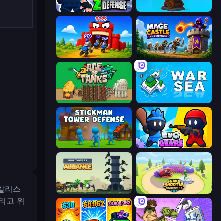
World Z Defense - Zombie Defense
Furry Road
TimeWarriors
Mage Castle Idle Defense
Age of Tanks Warriors: TD War
War Sea
Stickman Tower Defense Idle 3D
Evo Gears
 발리스
Iron Towers Alliance
Snake Shooter: Tower Battle
리고 위