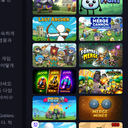
Heroes Tower
Merge & Fight
 능숙하게
 영웅과
Last Archer
Merge Cannon: Chicken Defense
형 게임
를 어떻게
Raid Heroes: Total War
Fortress Merge
하세요.
등 다양
Merge Survival
Zombies 4 Weapon Merge
 수비수
lins:
Endless Siege
Merge Miner
다. 적