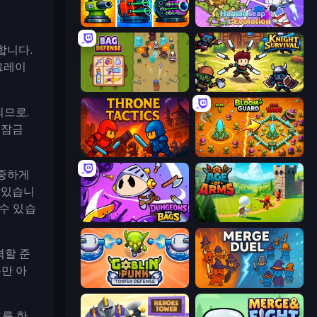
Pumpkin Defense: Merge Cannon
Human Leap: Evolution
합니다.
그레이
Bag Defense
Knight Survival
되므로,
 잠금
Throne Tactics
BloomGuard
신중하게
수 있습니
수 있습
Dungeons and Bags
Age Of Arms
격할 준
만 아
Goblin Punk Tower Defense
MergeDuel.io
를 한