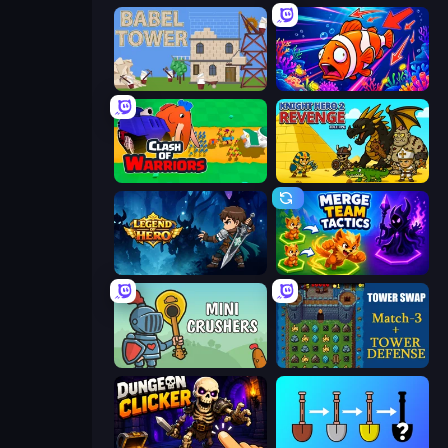
Babel Tower
Fish Catch Idle
Clash of Warriors
Knight Hero 2 Revenge Idle RPG
Legend of Hero
Merge Team Tactics
Mini Crushers
Tower Swap