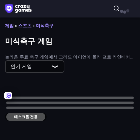
게임
»
스포츠
»
미식축구
미식축구 게임
놀라운 무료 축구 게임에서 그리드 아이언에 올라 프로 라인배커가
되어 보세요!
인기 게임
데스크톱 전용
데스크톱 전용
데스크톱 전용
데스크톱 전용
Pixel Cup 26