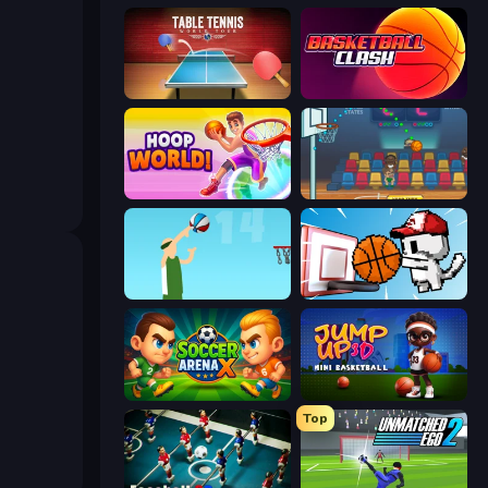
Table Tennis World Tour
Basketball Clash
Hoop World 3D
Basket Champs
Street Ball Jam
Basket Cats
Soccer Arena X
Jump Up 3D: Mini Basketball
Top