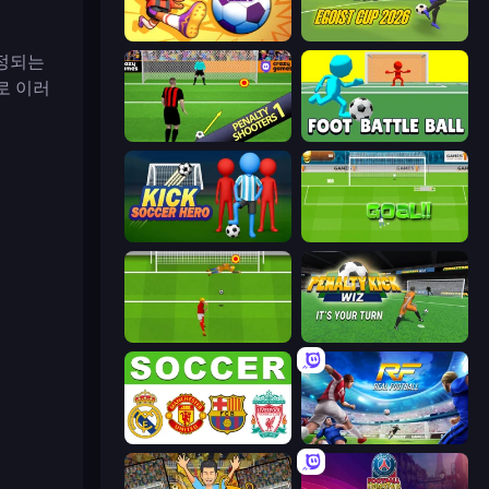
Goal Gang
Unmatched Ego
결정되는
바로 이러
Penalty Shooters
Foot Battle Ball
Kick Soccer Hero
World Cup Penalty
Penalty Shootout: Multi League
Penalty Kick Wiz
European Football Quiz
Real Football