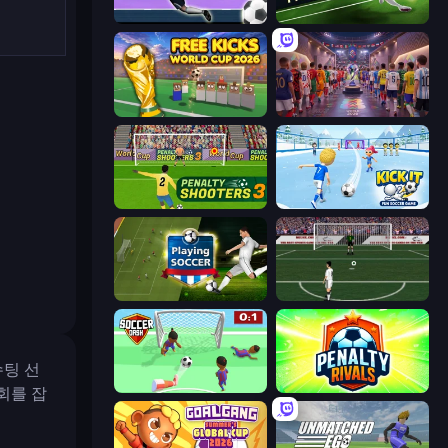
Goalkeeper Wiz
Free Kick Classic (3D Free Kick)
Free Kicks World Cup 2026
CG FC 26
Penalty Shooters 3
Kick It – Fun Soccer Game
Playing Soccer
Bicycle Kick Champ
슈팅 선
Soccer Dash
Penalty Rivals
회를 잡