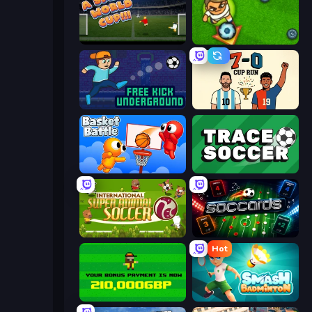
A Small World Cup
Foot Chinko
Free Kick Underground
7a0 - World Cup Simulator
Basket Battle
Tracesoccer
International Super Animal Soccer
Soccards
Hot
Bad Soccer Manager
Smash Badminton