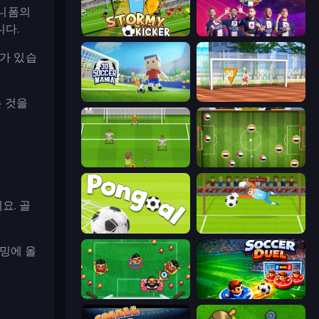
유니폼의
니다.
Stormy Kicker
PSG Soccer Freestyle
치가 있습
3D Soccer Mania
Street Freekick 3D
 것을
.
Drop Kick: World Cup
Soccer Challenge
요. 골
Pongoal
Penalty Superstar
밍에 올
Foot Chinko: Russia 2018
Soccer Duel