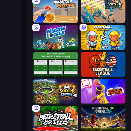
Unmatched Basketball
Scoring Champion
Mystic Soccer
Pocket Goal: World Cup
Idle Soccer Manager
Basketball League
Soccer Clicker
Basketball Superstars
Basketball Skills
International Cup Football 2026