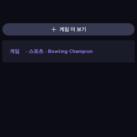
8 Ball Pool
8 Ball Billiards Classic
Table Tennis World Tour
Free Kick Classic (3D Free Kick)
8 Ball Pool Billiards Multiplayer
Archery World Tour
Mini Golf Club
Cricket World Cup
Pro Bowling 3D
3D Bowling
Snooker
Power Badminton
Hotfoot Baseball
Super Bowling Mania
Classic Bowling
Smash Badminton
ESPN Arcade Baseball
100 Meters Race
게임 더 보기
게임
스포츠
Bowling Champion
»
»
Bowling Champion
개발자
Happylander
평점
8.4
(
지난 6개월 기준
)
출시
2023년 12월
마지막 업데이트
2024년 1월
게임 엔진
HTML5
플랫폼
브라우저 (데스크톱, 모바일, 태블