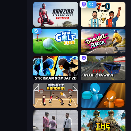
Amazing Strange Rope Police
7a0 - World Cup Simulator
Mini Golf Club
Downhill Racer
Stickman Kombat 2D
City Bus Driver
Basket Random
Drunken Boxing