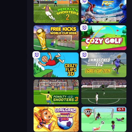
Penalty Shooters 2
Real Football
Free Kicks World Cup 2026
Cozy Golf
Crazy Flips 3D
Unmatched Ego
Penalty Shooters 3
Bicycle Kick Champ
Goal Gang
Soccer Dash