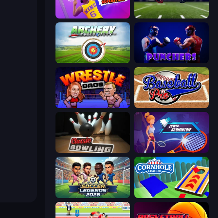
Basketball Superstars
4th and Goal 2019
Archery World Tour
Punchers
Wrestle Bros
Baseball Pro
Classic Bowling
Power Badminton
Soccer Legends 2026
Cornhole League