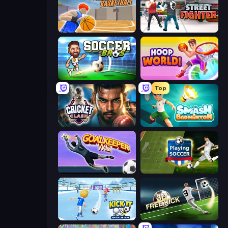
Unmatched Basketball
Street Fighter Simulator
Soccer Bros
Hoop World 3D
Top
Cricket Clash
Smash Badminton
Goalkeeper Wiz
Playing Soccer
Kick It – Fun Soccer Game
Free Kick Classic (3D Free Kick)