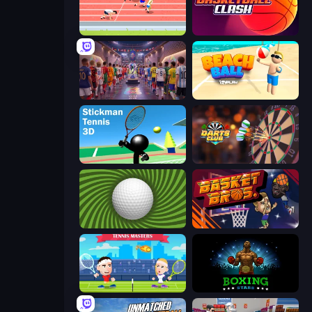
Sports Hero
Basketball Clash
CG FC 26
Beach Ball
Stickman Tennis 3D
Darts Club
The Speedy Golf
BasketBros
Tennis Masters
Boxing Stars