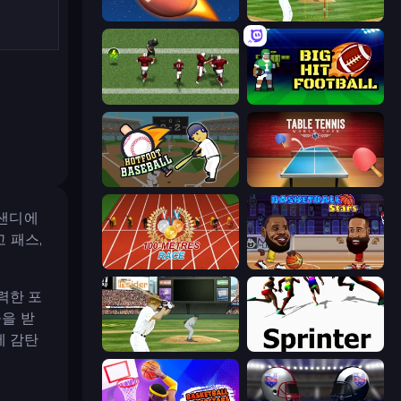
2 Minute Football QB Legend
Baseball
Return Man 2
Big Hit Football
Hotfoot Baseball
Table Tennis World Tour
 샌디에
 패스,
100 Meters Race
Basketball Stars
력한 포
공을 받
에 감탄
ESPN Arcade Baseball
Sprinter