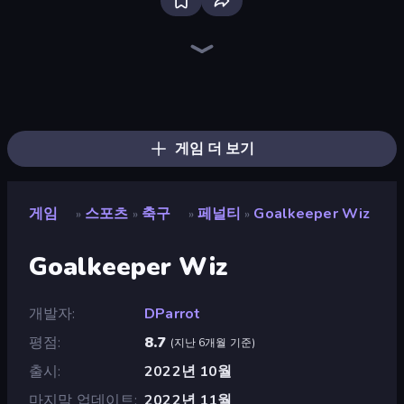
Free Kick Classic (3D Free Kick)
Playing Soccer
Real Football
Ragdoll Soccer 2 Players
CG FC 26
Penalty Shooters 2
Penalty Kick Wiz
Penalty Shooters 3
7a0 - World Cup Simulator
Soccer Legends 2026
Penalty Rivals
Bicycle Kick Champ
Street Freekick 3D
Penalty Shootout: Multi League
Penalty Shooters
PSG Soccer Freestyle
International Cup Football 2026
Kick It – Fun Soccer Game
게임 더 보기
게임
스포츠
축구
페널티
Goalkeeper Wiz
»
»
»
»
Goalkeeper Wiz
개발자
DParrot
평점
8.7
(
지난 6개월 기준
)
출시
2022년 10월
마지막 업데이트
2022년 11월