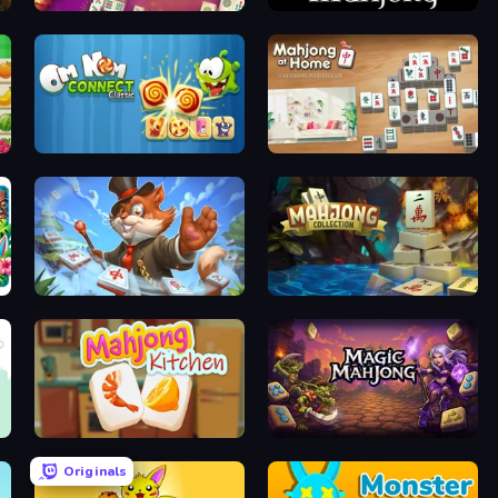
Mahjong Unlimited
Celtic Mahjong Solitaire
Om Nom Connect Classic
Scandinavian Mahjong
Mahjong Magic Islands
Mahjong Collection
Mahjong Kitchen
Magic Mahjong
Originals