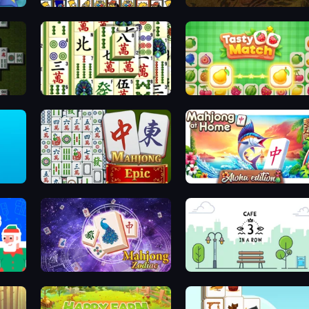
Tiles of the Simpsons
Mahjong Connect 2 (Legacy)
Mahjong Shanghai
Tasty Match: Mahjong Pairs
Mahjong Epic
Aloha Mahjong
Mahjong Solitaire Zodiac
Cafe 3 in a Row