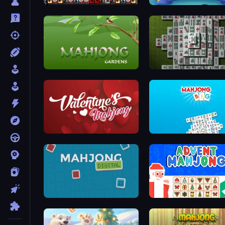
War Mahjong
Butterfly Shimai
Mahjong Gardens
Mahjong 3D Classic
Valentine Mahjong
Mahjong Big
Mahjong Digital
Advent Mahjong