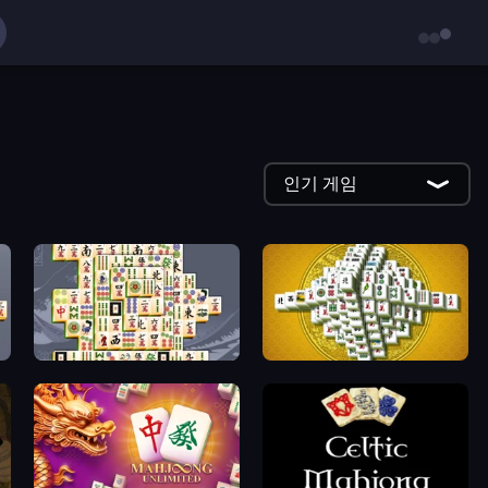
인기 게임
Mahjong Titans
Mahjong Tower