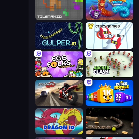
TileMan.io
Worms.Zone
Gulper.io
Snowball.io
Egg Folks Multiplayer
Archer Clash
Traffic Rider
Cubes 2048 Royale
Dragon.io
Snake 3D