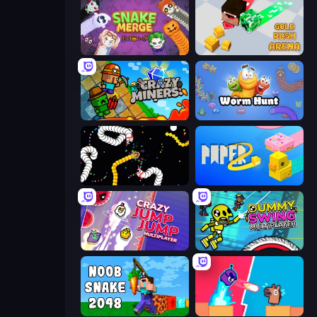
Snake Merge: Idle & io Zone
Gold Rush Arena
Crazy Miners
Worm Hunt
Worms.io
Paper.io 2
Crazy Jump Jump Multiplayer
Crazy Dummy Swing Multiplayer
Noob Snake 2048
Boom Slingers ReBoom