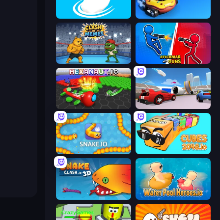
Ducklings
Krash Karts
Clash of Memes
Stickman and Guns
Hexanaut.io
DashCraft.io
Snake.io
Cubes 2048.io
Snake Clash.io
Water Pool Heroes.io