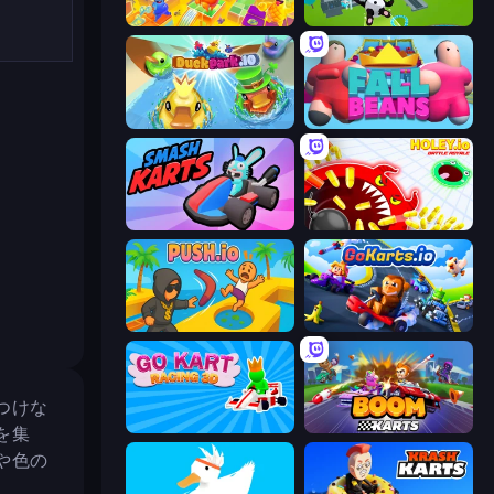
Crazy Guys
Aquapark.io
DuckPark.io
Fall Beans
Smash Karts
Holey.io Battle Royale
Push.io
GoKarts.io
つけな
Go Kart Racing 3D
Boom Karts
を集
や色の