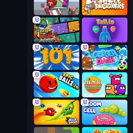
CleanUp.IO
Shell Shockers
Escape From Prison Multiplayer
Tall.io
Numbers Arena
Goober Dash
EpicBallz.io
Ninja Parkour Multiplayer
Jelly Dash
Boom Cell