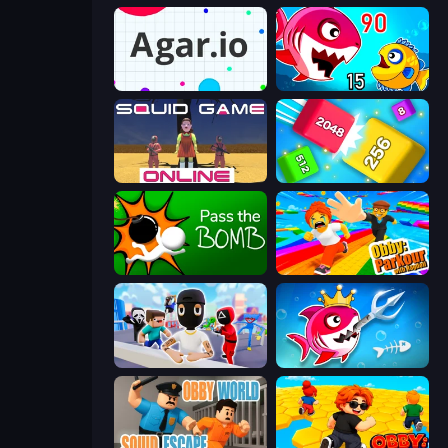
Agar.io
Fish Eat Getting Big
Squid Game Online
Qube 2048
Pass The Bomb
Obby: Parkour with Ragdoll
Mr. Dude: Online Multiverse Challenge
Fish Stab Getting Big