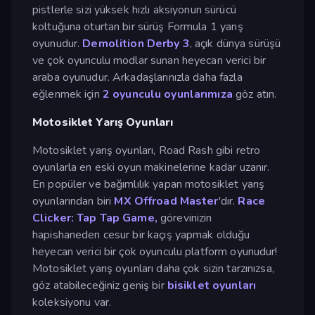
pistlerle sizi yüksek hızlı aksiyonun sürücü
koltuğuna oturtan bir sürüş Formula 1 yarış
oyunudur.
Demolition Derby 3
, açık dünya sürüşü
ve çok oyunculu modlar sunan heyecan verici bir
araba oyunudur. Arkadaşlarınızla daha fazla
eğlenmek için
2 oyunculu oyunlarımıza
göz atın.
Motosiklet Yarış Oyunları
Motosiklet yarış oyunları, Road Rash gibi retro
oyunlarla en eski oyun makinelerine kadar uzanır.
En popüler ve bağımlılık yapan motosiklet yarış
oyunlarından biri
MX Offroad Master
'dır.
Race
Clicker: Tap Tap Game,
görevinizin
hapishaneden cesur bir kaçış yapmak olduğu
heyecan verici bir çok oyunculu platform oyunudur!
Motosiklet yarış oyunları daha çok sizin tarzınızsa,
göz atabileceğiniz geniş bir
bisiklet oyunları
koleksiyonu var.