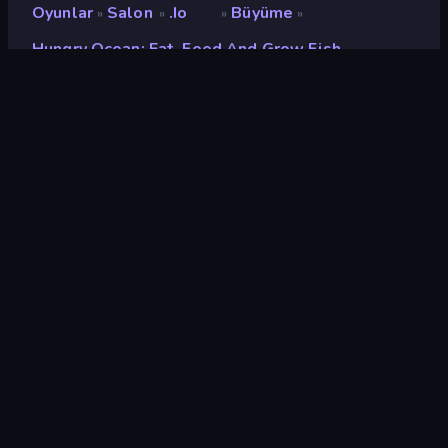
Oyunlar
Salon
.io
Büyüme
»
»
»
»
Hungry Ocean: Eat, Feed And Grow Fish
Hungry Ocean: Eat, Feed
and Grow Fish
Değerlendirme
8,2
(
son 6 aya göre
)
Piyasaya sürülmüş
Haziran 2024
Oyun motoru
Unity 2022
Platformlar
Tarayıcı (masaüstü, mobil,
tablet), CrazyGames
Uygulaması (iOS, Android),
App Store (iOS, Android)
Oryantasyon
Manzara
wiki sayfaları
Fandom