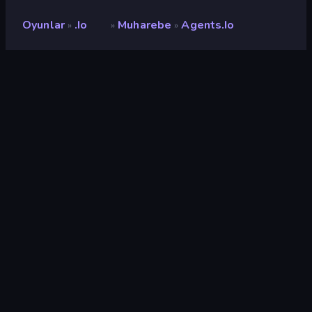
Oyunlar
.io
Muharebe
Agents.io
»
»
»
Agents.io
Geliştirici
Cemal
Değerlendirme
8,9
(
son 6 aya göre
)
Piyasaya sürülmüş
Haziran 2023
Oyun motoru
Unity 2021
Platformlar
Tarayıcı (masaüstü, mobil,
tablet), CrazyGames
Uygulaması (Android), App
Store (Android)
Oryantasyon
Manzara / Portre
.io
89
Büyüme
74
Muharebe
380