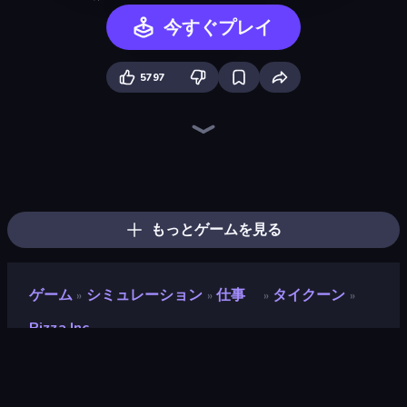
今すぐプレイ
5797
Bloxd.io
Ragdoll Archers
EvoWars.io
Veck.io
Piece of Cake: Merge and Bake
Racing Limits
Traffic Rider
Mahjongg Solitaire
Screw Out: Bolts and Nuts
Words of Wonders
Piles of Mahjong
Designville: Merge & Design
Miniblox
Space Waves
Stickman Clash
SkillWarz
Fortzone Battle Royale
Arrow Escape
もっとゲームを見る
ゲーム
シミュレーション
仕事
タイクーン
»
»
»
»
Pizza Inc.
Pizza Inc.