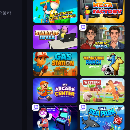
확장하
Gas Station - Stick Simulator
Mega Factory
StartUp Fever
Life Simulator: Road to Riches
Gas Station
Yellowstone Ranch
My Arcade Center
Western Farm
Arcade Empire
Idle Sea Park