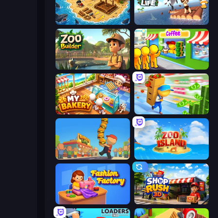
Obby Stranded Survivor
Raft Life
Zoo Builder
Coffee Idle
My bakery
Supermarket Empire
Burger Life
Zoo Island
Fashion Factory
Shop Rush 3D