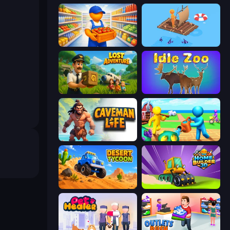
Supermarket Manager
Fishland
Lost Adventure
Idle Zoo
Caveman Life
Farm Land
Desert Tycoon
Home Builder 3D