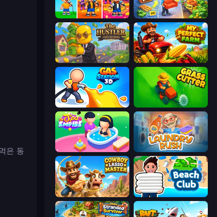
Music Band
Furniture Master: Idle Tycoon
The Hustler
My Perfect Farm
Gas Station 3D
Grass Cutter: Mowing Simulator
먹은 동
Spa Empire
Laundry Rush
Cowboy Lasso Master
Beach Club