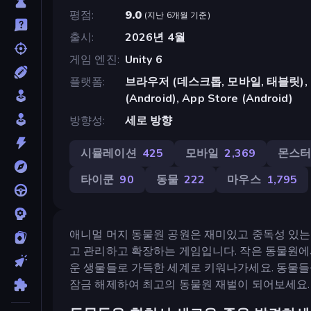
평점
9.0
(
지난 6개월 기준
)
출시
2026년 4월
게임 엔진
Unity 6
플랫폼
브라우저 (데스크톱, 모바일, 태블릿), C
(Android), App Store (Android)
방향성
세로 방향
시뮬레이션
425
모바일
2,369
몬스
타이쿤
90
동물
222
마우스
1,795
애니멀 머지 동물원 공원은 재미있고 중독성 있는
고 관리하고 확장하는 게임입니다. 작은 동물원에서
운 생물들로 가득한 세계로 키워나가세요. 동물들을
잠금 해제하여 최고의 동물원 재벌이 되어보세요.