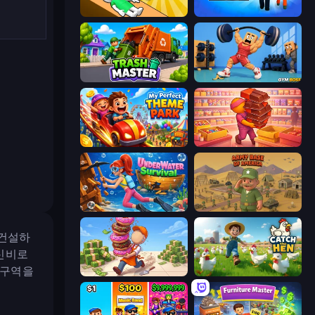
Doctor Hero
Prison Life
Trash Master
Gym Boss
My Perfect Theme Park
Candy Packing Store
Underwater Survival
Army Base Of America
 건설하
 신비로
 구역을
Donut Place
Catch the Hen