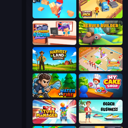
Loaders Inc
Lumberjack 3D Simulator
My Phone Store
Beaver Builder
Harvest Land Tycoon
Juice Factory - Fruit Farm
Water vs Fire
My Cake Shop
Store Manager
Beach Business