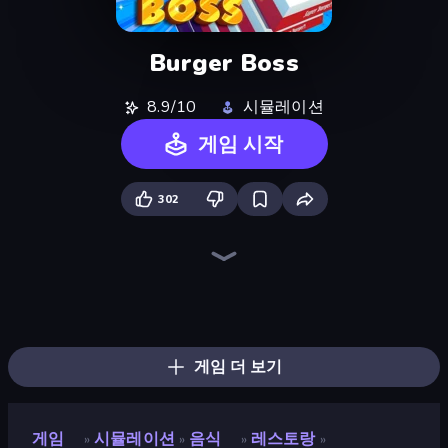
Burger Boss
8.9/10
시뮬레이션
게임 시작
302
Bus Simulator: EVO
Prison Life
Hypermarket 3D
Life Simulator: Road to Riches
Trash Master
Candy Packing Store
Donut Place
Burger Life
Gym Boss
My Perfect Farm
Furniture Master: Idle Tycoon
Store Manager
Driving School Simulator
My Perfect Theme Park
Supermarket Simulator: Store Manager
Supermarket Simulator: Dream Store
Shop Master 3D
Spa Empire
게임 더 보기
게임
시뮬레이션
음식
레스토랑
»
»
»
»