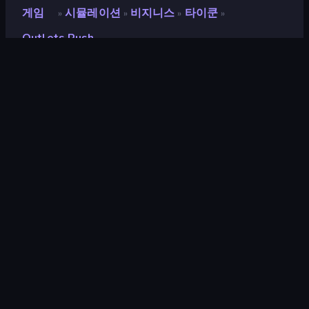
게임
시뮬레이션
비지니스
타이쿤
»
»
»
»
Outlets Rush
Outlets Rush
개발자
Supercent
평점
9.1
(
지난 6개월 기준
)
출시
2024년 11월
마지막 업데이트
2025년 1월
게임 엔진
Unity 2022
플랫폼
브라우저 (데스크톱, 모바일, 태블
릿), CrazyGames 앱 (Android),
App Store (iOS, Android)
방향성
가로 방향