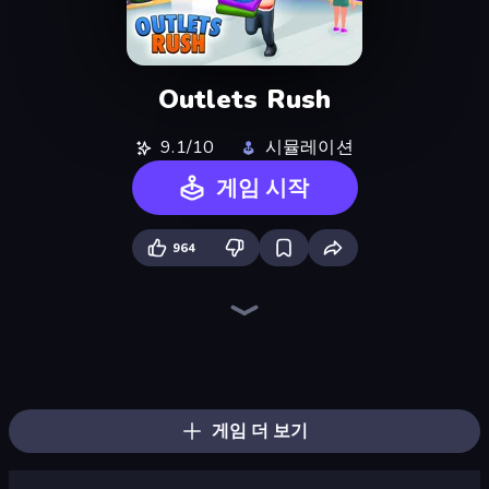
Outlets Rush
9.1/10
시뮬레이션
게임 시작
964
Bus Simulator: EVO
Prison Life
Hypermarket 3D
Life Simulator: Road to Riches
Trash Master
Donut Place
Candy Packing Store
Burger Life
Shop Master 3D
Gym Boss
High School Teacher Simulator
Supermarket Simulator: Store Manager
Supermarket Simulator: Dream Store
Store Manager
My Perfect Theme Park
Supermarket Simulator: Desert
Driving School Simulator
My Perfect Farm
게임 더 보기