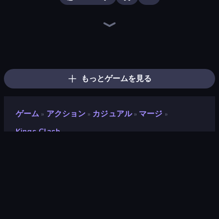
Craft and Battle
State Wars: Conquer Them All
TimeWarriors
Ant Kingdom Rush
Wild Archer: Castle Defense
War Sea
Age Of Arms
City Takeover
Machine Eater
Age Evolution Run
Castle Keeper
Tower Battle
Epic Army Clash
North War
Age of Heroes
Crazy Vikings Life
Archer Clash
Evo Gears
もっとゲームを見る
ゲーム
アクション
カジュアル
マージ
»
»
»
»
Kings Clash
Kings Clash
開発者
Everplay
評価
9.2
(
過去6ヶ月間のデータに基づく
)
リリース日
2022年10月