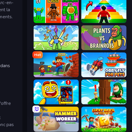
Arc-en-
nt la
ments.
Obby Brainrot Merge
Obby Highest Jump Ever
Obby vs Brainrot
Plants vs Brainrots
Hot
 dans
Obby: +1 Click Wall Breaker
Obby Fly For Pets
'offre
Obby Cards: The Legend Hunt
Steal Beanstalk for Brainrots
x
onc pas
Hammer Worker
Lucky Blocks for Brainrots