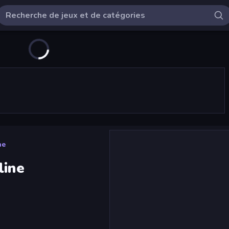
ne
line