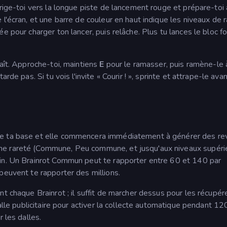
irige-toi vers la longue piste de lancement rouge et prépare-toi 
l'écran, et une barre de couleur en haut indique les niveaux de 
 pour charger ton lancer, puis relâche. Plus tu lances le bloc fo
raît. Approche-toi, maintiens
E
pour le ramasser, puis ramène-le 
rde pas. Si tu vois l'invite « Courir ! », sprinte et attrape-le ava
de ta base et elle commencera immédiatement à générer des r
ne rareté (Commune, Peu commune, et jusqu'aux niveaux supéri
ain. Un Brainrot Commun peut te rapporter entre 60 et 140 par
peuvent te rapporter des millions.
t chaque Brainrot ; il suffit de marcher dessus pour les récupére
dalle publicitaire pour activer la collecte automatique pendant 12
 les dalles.