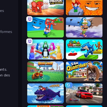
tes
Marble Merge: Steal Brainrot Game
Escape Lava for Brainrots!
eformes
Escape Tsunami for Brainrots!
BrainZombie Log Escape
Knockout!
Brainrot Mega Parkour
ants.
on des
Brainrot Tower Defence
I Am Quadrober!
Obby Fish Challenge: Ride
Real Car Driving