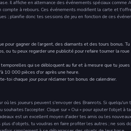
base. Il affiche en alternance des événements spéciaux comme 
n compte à rebours. Ces événements modifient la carte et t'offre
s ; planifie donc tes sessions de jeu en fonction de ces événe
oue pour gagner de l’argent, des diamants et des tours bonus. Tu
s, ou tu peux regarder une publicité pour refaire tourner la roue
temporelles qui se débloquent au fur et à mesure que tu joues
u'à 10 000 pièces d'or après une heure.
te-toi chaque jour pour réclamer ton bonus de calendrier.
r où les joueurs peuvent s'envoyer des Brainrots. Si quelqu'un t
 souhaites l'accepter. Clique sur « Oui » pour ajouter l'objet à ta
s cadeaux est un excellent moyen d'aider tes amis ou les nouveau
plus d'objets, tu voudras en faire profiter les autres ; ne sois d
nt parfois simplement à se débarrasser des objets de leur base.