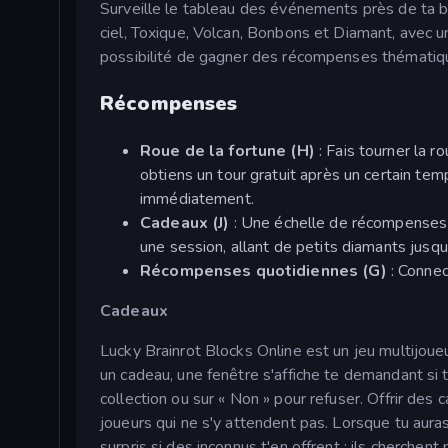
Surveille le tableau des événements près de ta 
ciel, Toxique, Volcan, Bonbons et Diamant, avec u
possibilité de gagner des récompenses thématique
Récompenses
Roue de la fortune (H)
: Fais tourner la r
obtiens un tour gratuit après un certain temp
immédiatement.
Cadeaux (J)
: Une échelle de récompenses 
une session, allant de petits diamants jusq
Récompenses quotidiennes (G)
: Connec
Cadeaux
Lucky Brainrot Blocks Online est un jeu multijoueu
un cadeau, une fenêtre s'affiche te demandant si tu
collection ou sur « Non » pour refuser. Offrir de
joueurs qui ne s'y attendent pas. Lorsque tu auras 
surpris si des inconnus t'en offrent : ils cherche