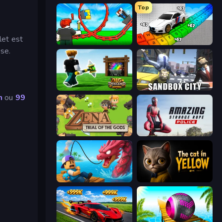
Top
let est
Build a Rollercoaster: Simulator
Obby: Supercar Race on Keyboard
sse.
Dig and Descend: Obby Mine
Sandbox City
h
ou
99
Zena: Trial of the Gods
Amazing Strange Rope Police
Fish It Now
The Cat in Yellow