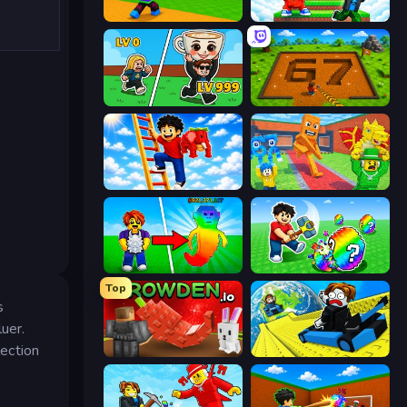
Throw a Lucky Block
Run and Jump for Brainrot
Brainrot Arena Online
Obby: Dig Brainrots
Ladder to Brainhot: Climb
Catch Brainrots From Bosses
Collect Brainrot Egg
Break a Lucky Egg Brainrots
Top
s
uer.
lection
Grow A Garden | Growden.io
Cart Ride Danger Mount