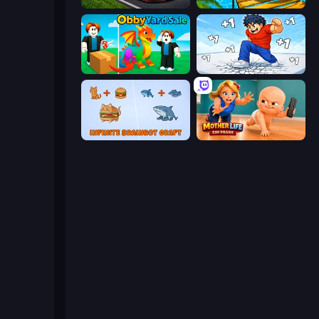
Obby: +1 Speed Car Escape
Rolling Balls Sea Race
Obby Yard Sale
Break a Skyscraper
Infinite Brainrot: Craft Merge
Mother Life Simulator: Prank