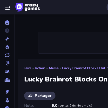
Jeux
»
Action
»
Meme
»
Lucky Brainrot Blocks Onli
Lucky Brainrot Blocks On
Partager
Note
9,0
(
sur les 6 derniers mois
)