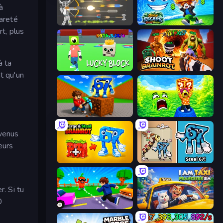
à
rareté
Ragdoll Archers
Obby Escape from Tsunami Brainrot
rt, plus
à ta
Lucky Block
Shoot Brainrot
nt qu'un
Obby: Break Rocks For Brainrots
Save Memerots: Acid Lava lake
evenus
eurs
Merge & Steal Brainrot
67 Steal a Brainrot Game
r. Si tu
0
Robby: Cross the Road for Brainrot
I Am Taxi Prankster Sim