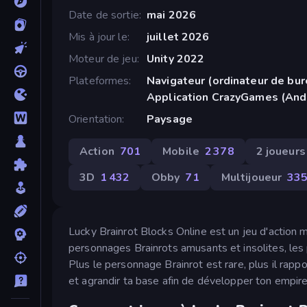
Date de sortie
mai 2026
Mis à jour le
juillet 2026
Moteur de jeu
Unity 2022
Plateformes
Navigateur (ordinateur de bur
Application CrazyGames (Andr
Orientation
Paysage
Action
701
Mobile
2 378
2 joueurs
3D
1 432
Obby
71
Multijoueur
33
Lucky Brainrot Blocks Online est un jeu d'action 
personnages Brainrots amusants et insolites, les 
Plus le personnage Brainrot est rare, plus il rappo
et agrandir ta base afin de développer ton empire