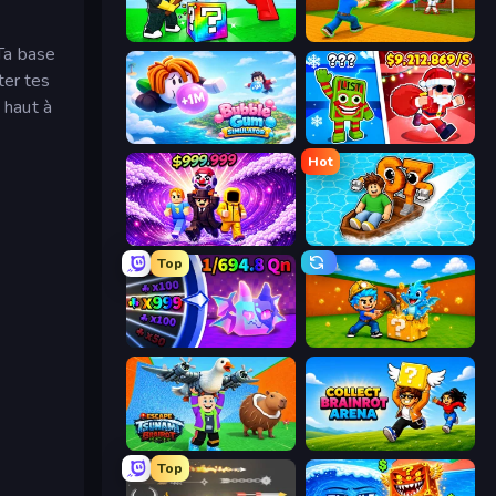
Break a Lucky Blocks with Brainrots
Baseball For Brainrot
Ta base
ter tes
 haut à
Bubble Gum Simulator
Plants vs Brain Zombies
Hot
Obby - BrainWave
Float for Brainrots
Top
Meeland.io
Escape Cave For Brainrot
Escape Tsunami Brainrot
Collect Brainrot Arena
Top