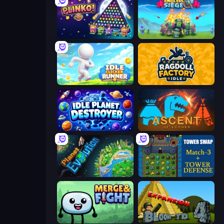
PLINKO!
Endless Siege
Idle Clicker Runner
Ragdoll Factory Idle
Idle Planet Destroyer
Ascent of Echoes
Planet Evolution: Idle Clicker
Tower Swap
Merge & Fight
Bloons Tower Defense 4 Expansion