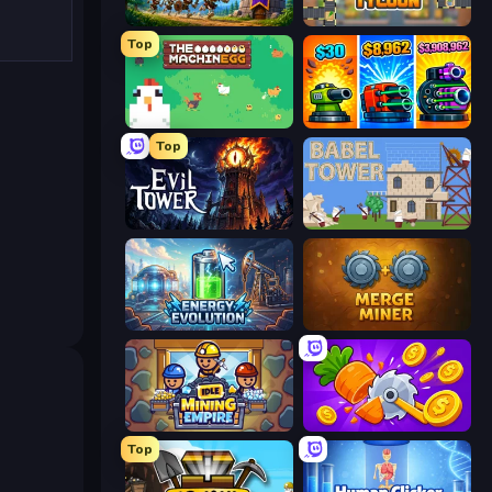
Mage Castle Idle Defense
Leek Factory Tycoon
Top
The MachinEGG
Pumpkin Defense: Merge Cannon
Top
Evil Tower
Babel Tower
Energy Evolution
Merge Miner
Idle Mining Empire
Farm Ring Idle
Top