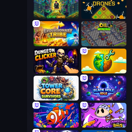
Laptop Empire
Farm Drones
Evolutionary Tribe
Oil Mining 3D: Petrol Factory
Dungeon Clicker
Land Explorers: Merge & Build
Tower Core Survivors
Black Hole Idle
Fish Catch Idle
Dungeons and Bags