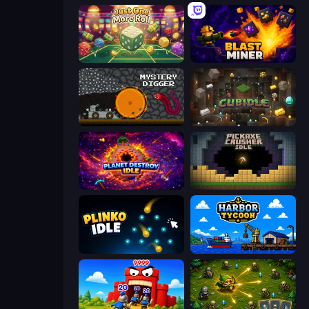
Just One More Roll
Blast Miner
Mystery Digger
Cubidle
Planet Destroy Idle
Pickaxe Crusher Idle
Plinko Idle
Harbor Tycoon