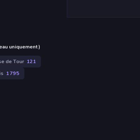
reau uniquement)
e de Tour
121
is
1 795