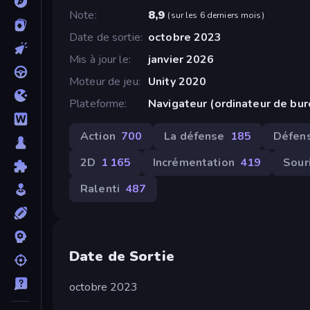
Note
8,9
(
sur les 6 derniers mois
)
Date de sortie
octobre 2023
Mis à jour le
janvier 2026
Moteur de jeu
Unity 2020
Plateforme
Navigateur (ordinateur de bu
Action
700
La défense
185
Défens
2D
1 165
Incrémentation
419
Sour
Ralenti
487
Date de Sortie
octobre 2023