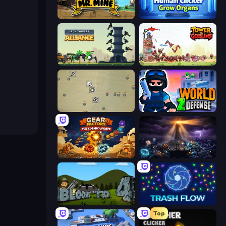
Mr. Mine
Human Clicker: Grow Organs
Iron Towers Alliance
Tower vs Goblins
Desktop Tower Defense
World Z Defense - Zombie Defense
Gear Factory
The Last Lighthouse
Bloons Tower Defense 4
Trash Flow
Top