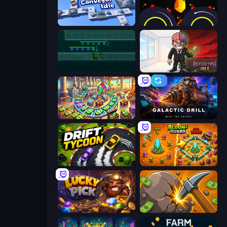
Conveyor Idle
Crusher Clicker
Vector TD
Rotcalypse: Idle Incremental
Money Factory: Tycoon Idle Game
Galactic Drill
Drift Tycoon
BloomGuard
Lucky Pick
Mine Clicker