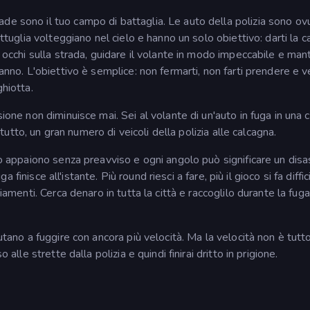
de sono il tuo campo di battaglia. Le auto della polizia sono ov
attuglia volteggiano nel cielo e hanno un solo obiettivo: darti la ca
i occhi sulla strada, guidare il volante in modo impeccabile e man
ranno. L'obiettivo è semplice: non fermarti, non farti prendere e 
ghiotta.
ione non diminuisce mai. Sei al volante di un'auto in fuga in una c
attutto, un gran numero di veicoli della polizia alle calcagna.
co appaiono senza preavviso e ogni angolo può significare un disa
ga finisce all'istante. Più round riesci a fare, più il gioco si fa diffi
ziamenti. Cerca denaro in tutta la città e raccoglilo durante la fug
iutano a fuggire con ancora più velocità. Ma la velocità non è tutt
 alle strette dalla polizia e quindi finirai dritto in prigione.