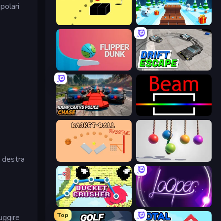
polari
Bounce Blocku Golf
Snow Rider 3D
Flipper Dunk 3D
Drift Escape
Ramp Car VS Police: CHASE
Beam
a destra
Basket-Ball
Pendulum Master
Bucket Crusher
Looper
Top
fuggire