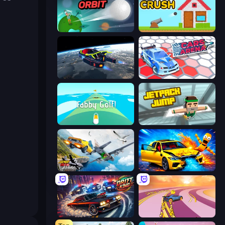
Golf Orbit
Total Crush
Flying Wings HoverCraft
Cars Arena
Fabby Golf!
Jetpack Jump
Jump Into The Plane
BMG: Ragdoll Playground
Drift King
Sky Car Drift