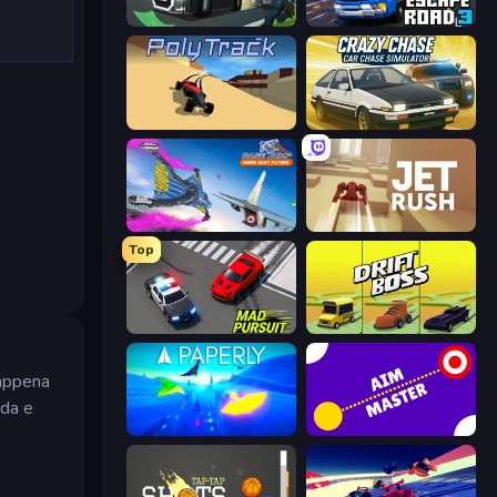
Escape Road 2
Escape Road 3
PolyTrack
Crazy Chase - Car Chase Simulator
Base Jump Wing Suit Flying
Jet Rush
Top
Mad Pursuit
Drift Boss
 appena
ada e
Paperly: Paper Plane Adventure
Aim Master