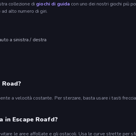
stra collezione di
giochi di guida
con uno dei nostri giochi più po
de ad alto numero di giri.
auto a sinistra / destra
e Road?
te a velocità costante. Per sterzare, basta usare i tasti frecci
ia in Escape Roafd?
vitare le aree affollate e gli ostacoli. Usa le curve strette per s