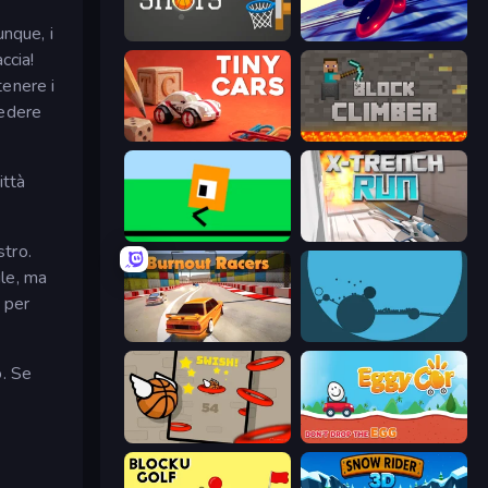
unque, i
Tap-Tap Shots
Hyperspace Racers 3
ccia!
tenere i
vedere
Tiny Cars
Block Climber
ittà
Oh, flip!
X Trench Run
stro.
cile, ma
a per
Burnout Racers
circloO
o. Se
Flappy Dunk
Eggy Car