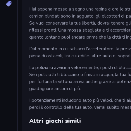
Hai appena messo a segno una rapina e ora le stra
camion blindati sono in agguato, gli elicotteri di p
Se vuoi conservare la tua libertà, dovrai tenere gl
riflessi pronti. Una mossa sbagliata e ti accerchie
quanto lontano puoi andare prima che la città ti in
Dal momento in cui schiacci l'acceleratore, la press
piena di ostacoli, tra cui edifici, altre auto e, sopr
La polizia si avvicina velocemente, i posti di bloc
Se i poliziotti ti bloccano o finisci in acqua, la tua fu
per fortuna la vittoria arriva anche grazie ai poten
guadagnare ancora di più.
I potenziamenti includono auto più veloci, che ti a
perdi il controllo della tua auto, verrai subito messo
Altri giochi simili