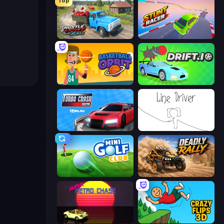
Top
Hustle & Drift in ZIL
Stunt Racer
Basketball Orbit
Drift.io
Turbo Crash
Line Driver
Mini Golf Club
Deadly Rally
Super Retro Chase
Crazy Flips 3D