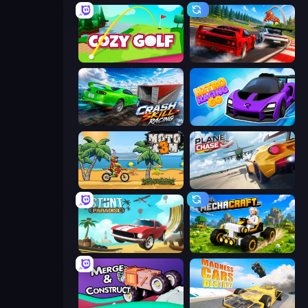
Cozy Golf
Racing: Online!
Crash Skill Racing
Nitro Racing Go
Moto X3M
Plane Chase
Stunt Paradise
Mechacraft.io