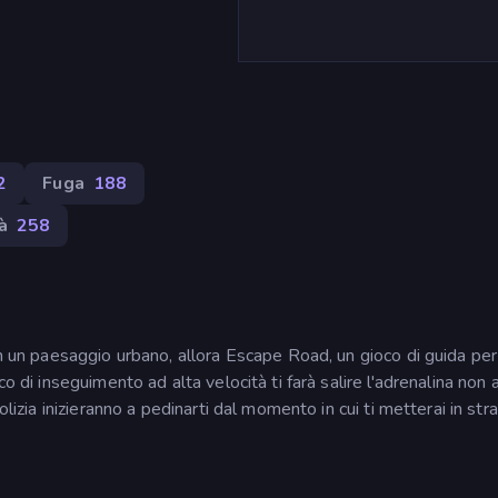
2
Fuga
188
à
258
in un paesaggio urbano, allora Escape Road, un gioco di guida per
co di inseguimento ad alta velocità ti farà salire l'adrenalina non
olizia inizieranno a pedinarti dal momento in cui ti metterai in str