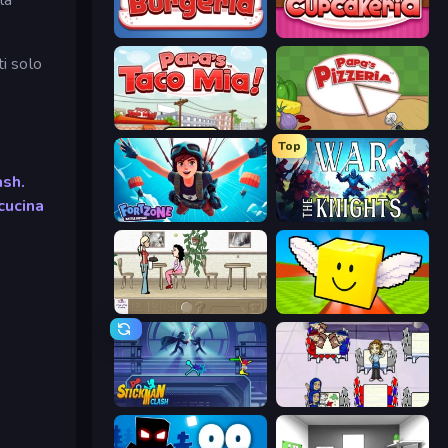
Papa's Burgeria
Papas Cupcakeria
ti solo
Papa's Taco Mia
Papa's Pizzeria
Top
ash.
 cucina
Fortzone Battle Royale
War the Knights
The Waitress
Lucky Brainrot Blocks Online
Stickman Clash
Diner Dash