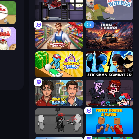
The Visitor
Happy Wheels
ria
Supermarket Simulator: Store Manager
Iron Legion
peria
Doctor Hero
Stickman Kombat 2D
Life Simulator: Road to Riches
Friday Night Funkin'
Madness Project Nexus
Puppet Fighter 2 Player