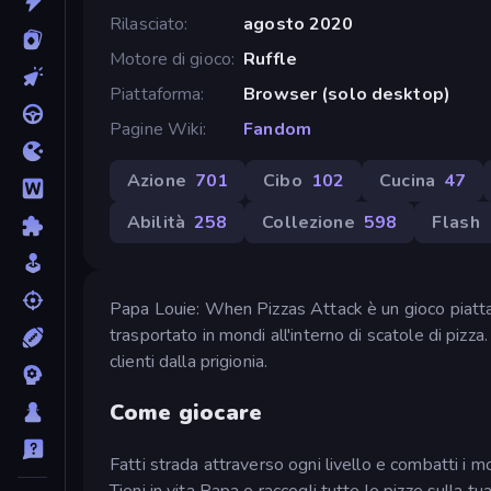
Rilasciato
agosto 2020
Motore di gioco
Ruffle
Piattaforma
Browser (solo desktop)
Pagine Wiki
Fandom
Azione
701
Cibo
102
Cucina
47
Abilità
258
Collezione
598
Flash
Papa Louie: When Pizzas Attack è un gioco piatta
trasportato in mondi all'interno di scatole di pizza.
clienti dalla prigionia.
Come giocare
Fatti strada attraverso ogni livello e combatti i mo
Tieni in vita Papa e raccogli tutte le pizze sulla tua