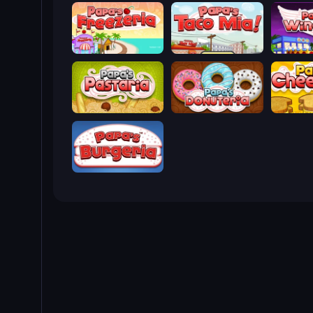
Papa's Freezeria
Papa's Taco Mia
Papa's W
Papa's Pastaria
Papa's Donuteria
Papa's C
Papa's Burgeria