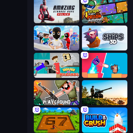
Amazing Strange Rope Police
Escape From Prison Multiplayer
Mr. Dude: Online Multiverse Challenge
Ships 3D
House of Hazards
Boom Slingers ReBoom
Playground
Artillery Vs Tanks
Obby: Dig Brainrots
Build and Crush