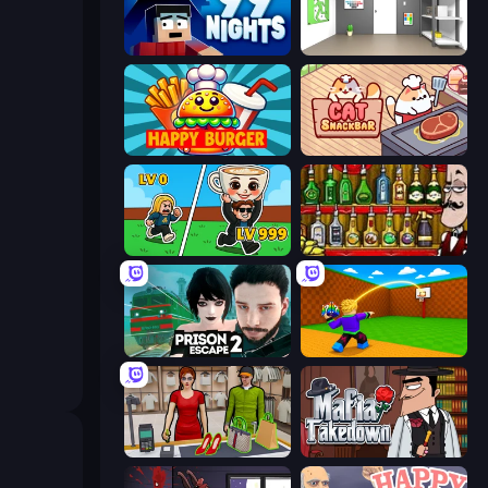
99 Nights (Bloxd.io)
Paint Room Escape
Happy Burger
Cat Snack Bar
Brainrot Arena Online
Bartender The Right Mix
Prison Escape 2
Throw a Lucky Block
Shop Master 3D
Mafia Takedown