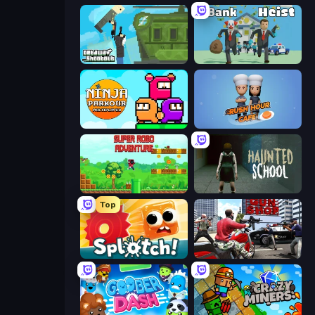
Getaway Shootout
Bank Heist
Ninja Parkour Multiplayer
Rush Hour Cafe
Super Robo - Adventure
Haunted School
Top
Splotch!
Grand Action Simulator: New York