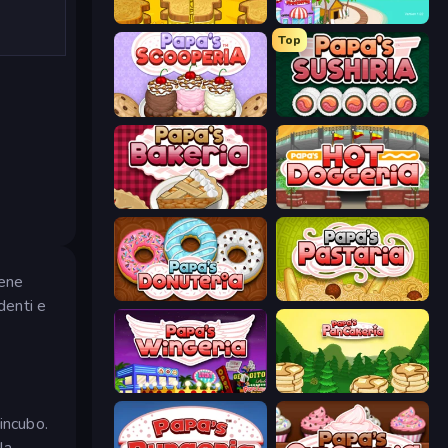
Papa's Cheeseria
Papa's Freezeria
Top
Papa's Scooperia
Papa's Sushiria
Papa's Bakeria
Papa's Hot Doggeria
iene
Papa's Donuteria
Papa's Pastaria
ndenti e
Papa's Wingeria
Papa's Pancakeria
 incubo.
la