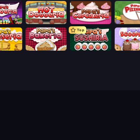
ingeria
Papa's Hot Doggeria
Papas Cupcakeria
Papa's Pizze
Top
heeseria
Papa's Bakeria
Papa's Sushiria
Papa's Scoo