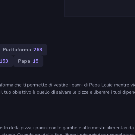
Piattaforma
263
153
Papa
15
forma che ti permette di vestire i panni di Papa Louie mentre v
 Il tuo obiettivo è quello di salvare le pizze e liberare i tuoi dipe
stri della pizza, i panini con le gambe e altri mostri alimentari da
 strada. Quando arrivi alla fine, libera i prigionieri per completare 