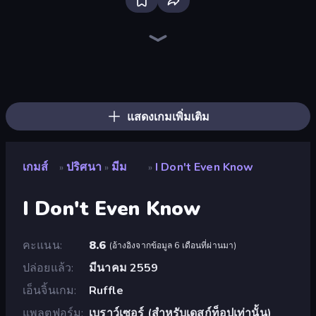
Piece of Cake: Merge and Bake
Piles of Mahjong
Skydom
Screw Out: Bolts and Nuts
Mansion Tale: Merge Secrets
The Visitor
Designville: Merge & Design
Arrow Escape
Cut the Rope
Square Punki Long Hand
Knock Your Mind
Numicolor
Draw Bridge
What's The Difference?
One Line
Open House
Block Blaster
Skydom: Reforged
แสดงเกมเพิ่มเติม
เกมส์
ปริศนา
มีม
I Don't Even Know
»
»
»
I Don't Even Know
คะแนน
8.6
(
อ้างอิงจากข้อมูล 6 เดือนที่ผ่านมา
)
ปล่อยแล้ว
มีนาคม 2559
เอ็นจิ้นเกม
Ruffle
แพลตฟอร์ม
เบราว์เซอร์ (สำหรับเดสก์ท็อปเท่านั้น)