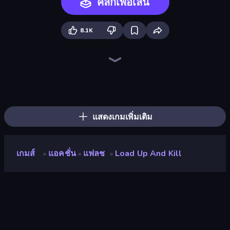
คลิกเพื่อเล่น
8.1K
The Visitor
Mafia Takedown
Exhibit of Sorrows
Bartender The Right Mix
Madness Deathwish
Foreign Creature
Johnny Rocketfingers
Doodieman Voodoo
Foreign Creature 2
Infiltrating the Airship
Stickman Escape School
Escaping the Prison
Fleeing the Complex
Diner in the Storm
Blob Opera
Stick Figure Penalty 2
Sprunki
Bell Madness
แสดงเกมเพิ่มเติม
เกมส์
แอคชั่น
แฟลช
Load Up And Kill
»
»
»
Load Up and Kill
คะแนน
8.8
(
อ้างอิงจากข้อมูล 6 เดือนที่ผ่านมา
)
ปล่อยแล้ว
สิงหาคม 2563